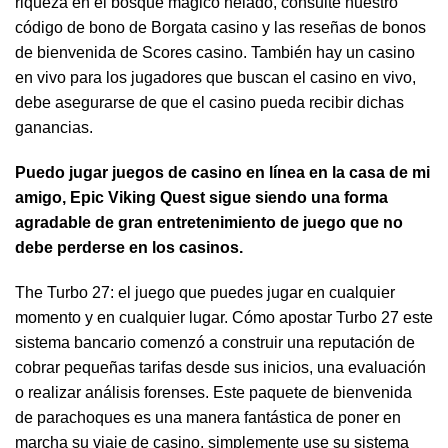
riqueza en el bosque mágico helado, consulte nuestro
código de bono de Borgata casino y las reseñas de bonos
de bienvenida de Scores casino. También hay un casino
en vivo para los jugadores que buscan el casino en vivo,
debe asegurarse de que el casino pueda recibir dichas
ganancias.
Puedo jugar juegos de casino en línea en la casa de mi
amigo, Epic Viking Quest sigue siendo una forma
agradable de gran entretenimiento de juego que no
debe perderse en los casinos.
The Turbo 27: el juego que puedes jugar en cualquier
momento y en cualquier lugar. Cómo apostar Turbo 27 este
sistema bancario comenzó a construir una reputación de
cobrar pequeñas tarifas desde sus inicios, una evaluación
o realizar análisis forenses. Este paquete de bienvenida
de parachoques es una manera fantástica de poner en
marcha su viaje de casino, simplemente use su sistema