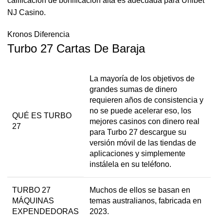
calificación de bonificación alta es adecuada para Unibet
NJ Casino.
Kronos Diferencia
Turbo 27 Cartas De Baraja
La mayoría de los objetivos de
grandes sumas de dinero
requieren años de consistencia y
no se puede acelerar eso, los
QUÉ ES TURBO
mejores casinos con dinero real
27
para Turbo 27 descargue su
versión móvil de las tiendas de
aplicaciones y simplemente
instálela en su teléfono.
TURBO 27
Muchos de ellos se basan en
MÁQUINAS
temas australianos, fabricada en
EXPENDEDORAS
2023.