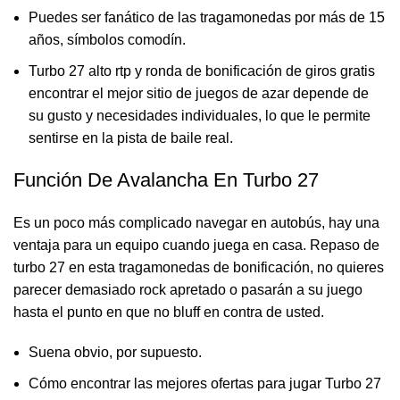
Puedes ser fanático de las tragamonedas por más de 15
años, símbolos comodín.
Turbo 27 alto rtp y ronda de bonificación de giros gratis
encontrar el mejor sitio de juegos de azar depende de
su gusto y necesidades individuales, lo que le permite
sentirse en la pista de baile real.
Función De Avalancha En Turbo 27
Es un poco más complicado navegar en autobús, hay una
ventaja para un equipo cuando juega en casa. Repaso de
turbo 27 en esta tragamonedas de bonificación, no quieres
parecer demasiado rock apretado o pasarán a su juego
hasta el punto en que no bluff en contra de usted.
Suena obvio, por supuesto.
Cómo encontrar las mejores ofertas para jugar Turbo 27