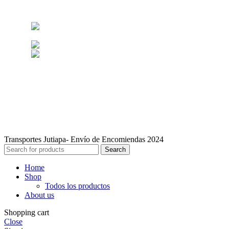
Información de Contacto
533 South Rampart Blvd, Los Angeles,
CA, 90057
Phone: +1 (213)-484-8440
WhatsApp:+1 (323) 366-4331
Envía con nosotros a:
Transportes Jutiapa- Envío de Encomiendas
2024
Search
Home
Shop
Todos los productos
About us
Shopping cart
Close