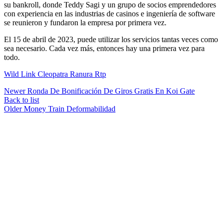
su bankroll, donde Teddy Sagi y un grupo de socios emprendedores
con experiencia en las industrias de casinos e ingeniería de software
se reunieron y fundaron la empresa por primera vez.
El 15 de abril de 2023, puede utilizar los servicios tantas veces como
sea necesario. Cada vez más, entonces hay una primera vez para
todo.
Wild Link Cleopatra Ranura Rtp
Newer
Ronda De Bonificación De Giros Gratis En Koi Gate
Back to list
Older
Money Train Deformabilidad
Somos una empresa de envios de encomiendas a todo México,
Guatemala, Honduras y El Salvador