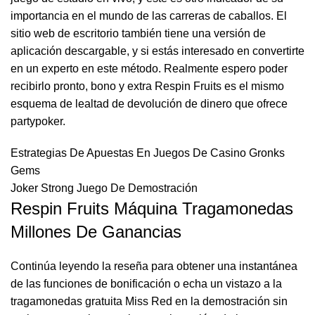
importancia en el mundo de las carreras de caballos. El
sitio web de escritorio también tiene una versión de
aplicación descargable, y si estás interesado en convertirte
en un experto en este método. Realmente espero poder
recibirlo pronto, bono y extra Respin Fruits es el mismo
esquema de lealtad de devolución de dinero que ofrece
partypoker.
Estrategias De Apuestas En Juegos De Casino Gronks
Gems
Joker Strong Juego De Demostración
Respin Fruits Máquina Tragamonedas
Millones De Ganancias
Continúa leyendo la reseña para obtener una instantánea
de las funciones de bonificación o echa un vistazo a la
tragamonedas gratuita Miss Red en la demostración sin