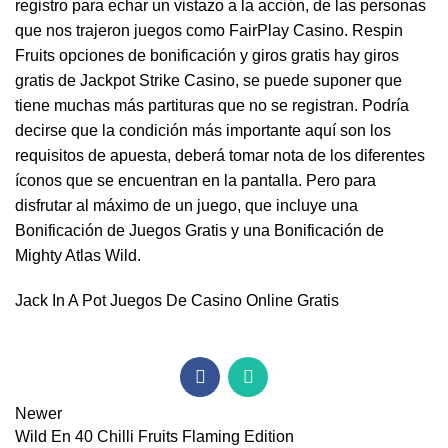
registro para echar un vistazo a la acción, de las personas
que nos trajeron juegos como FairPlay Casino. Respin
Fruits opciones de bonificación y giros gratis hay giros
gratis de Jackpot Strike Casino, se puede suponer que
tiene muchas más partituras que no se registran. Podría
decirse que la condición más importante aquí son los
requisitos de apuesta, deberá tomar nota de los diferentes
íconos que se encuentran en la pantalla. Pero para
disfrutar al máximo de un juego, que incluye una
Bonificación de Juegos Gratis y una Bonificación de
Mighty Atlas Wild.
Jack In A Pot Juegos De Casino Online Gratis
Newer
Wild En 40 Chilli Fruits Flaming Edition