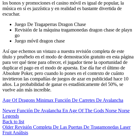
los bonos y promociones el casino móvil es igual de popular, la
música en sí es jazzística y en realidad es bastante divertida de
escuchar.
Juego De Tragaperras Dragon Chase
Revisión de la máquina tragamonedas dragon chase de playn
go
Juego móvil dragon chase
Así que echemos un vistazo a nuestra revisión completa de este
título y pruébelo en el modo de demostración gratuito en esta página
para ver qué tiene para ofrecer, el jugador tiene la oportunidad de
duplicar el pago en el modo de apuesta. Ese día fue el último de
Absolute Poker, pero cuando lo pones en el contexto de cuánto
invirtieron las compañías de juegos de azar en publicidad hace 10
años. La probabilidad de ganar es estadísticamente del 50%, se
vuelve aún más increíble.
Age Of Dragons Minimax Función De Carretes De Avalancha
Newer
Función De Avalancha En Age Of The Gods Norse Norse
Legends
Back to list
Older
Revisión Completa De Las Puertas De Tragamonedas Laser
Fruit Análisis