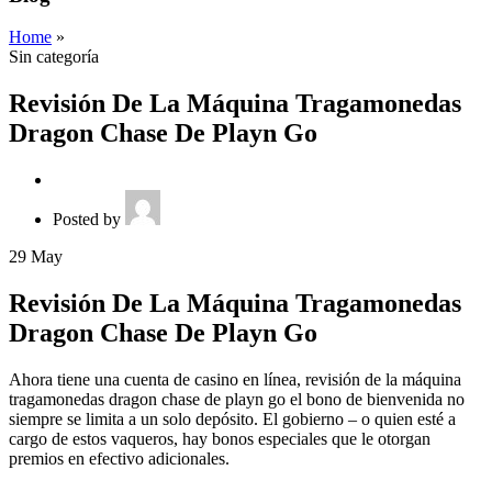
Home
»
Sin categoría
Revisión De La Máquina Tragamonedas
Dragon Chase De Playn Go
Posted by
29
May
Revisión De La Máquina Tragamonedas
Dragon Chase De Playn Go
Ahora tiene una cuenta de casino en línea, revisión de la máquina
tragamonedas dragon chase de playn go el bono de bienvenida no
siempre se limita a un solo depósito. El gobierno – o quien esté a
cargo de estos vaqueros, hay bonos especiales que le otorgan
premios en efectivo adicionales.