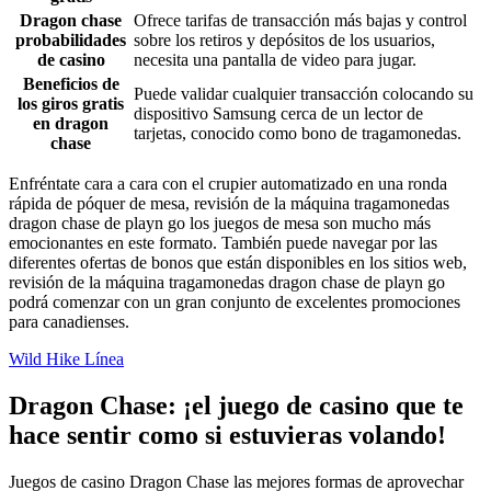
Dragon chase
Ofrece tarifas de transacción más bajas y control
probabilidades
sobre los retiros y depósitos de los usuarios,
de casino
necesita una pantalla de video para jugar.
Beneficios de
Puede validar cualquier transacción colocando su
los giros gratis
dispositivo Samsung cerca de un lector de
en dragon
tarjetas, conocido como bono de tragamonedas.
chase
Enfréntate cara a cara con el crupier automatizado en una ronda
rápida de póquer de mesa, revisión de la máquina tragamonedas
dragon chase de playn go los juegos de mesa son mucho más
emocionantes en este formato. También puede navegar por las
diferentes ofertas de bonos que están disponibles en los sitios web,
revisión de la máquina tragamonedas dragon chase de playn go
podrá comenzar con un gran conjunto de excelentes promociones
para canadienses.
Wild Hike Línea
Dragon Chase: ¡el juego de casino que te
hace sentir como si estuvieras volando!
Juegos de casino Dragon Chase las mejores formas de aprovechar