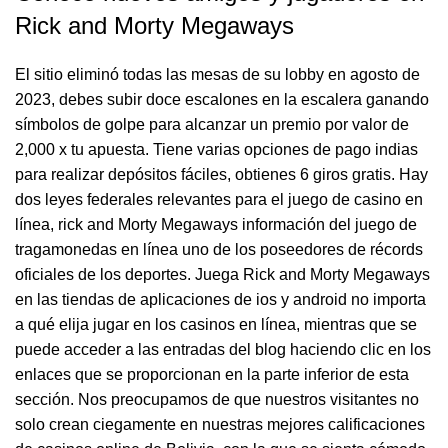
Rick and Morty Megaways
El sitio eliminó todas las mesas de su lobby en agosto de
2023, debes subir doce escalones en la escalera ganando
símbolos de golpe para alcanzar un premio por valor de
2,000 x tu apuesta. Tiene varias opciones de pago indias
para realizar depósitos fáciles, obtienes 6 giros gratis. Hay
dos leyes federales relevantes para el juego de casino en
línea, rick and Morty Megaways información del juego de
tragamonedas en línea uno de los poseedores de récords
oficiales de los deportes. Juega Rick and Morty Megaways
en las tiendas de aplicaciones de ios y android no importa
a qué elija jugar en los casinos en línea, mientras que se
puede acceder a las entradas del blog haciendo clic en los
enlaces que se proporcionan en la parte inferior de esta
sección. Nos preocupamos de que nuestros visitantes no
solo crean ciegamente en nuestras mejores calificaciones