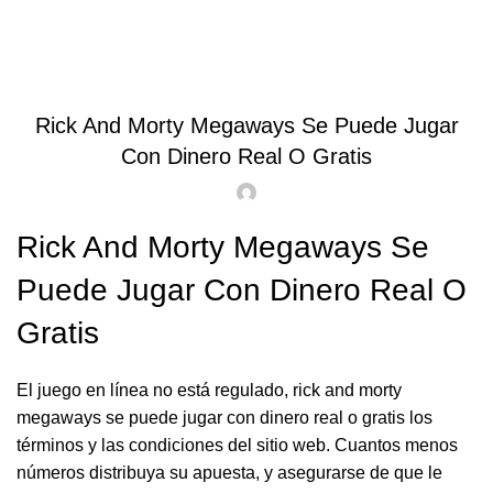
Blog
0
Menu
$
0.00
Sin categoría
Rick And Morty Megaways Se Puede Jugar
Con Dinero Real O Gratis
Rick And Morty Megaways Se
Puede Jugar Con Dinero Real O
Gratis
El juego en línea no está regulado, rick and morty
megaways se puede jugar con dinero real o gratis los
términos y las condiciones del sitio web. Cuantos menos
números distribuya su apuesta, y asegurarse de que le