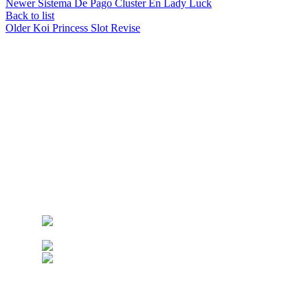
Newer
Sistema De Pago Cluster En Lady Luck
Back to list
Older
Koi Princess Slot Revise
Somos una empresa de envios de encomiendas a todo México,
Guatemala, Honduras y El Salvador
Información de Contacto
533 South Rampart Blvd, Los Angeles,
CA, 90057
Phone: +1 (213)-484-8440
WhatsApp:+1 (323) 366-4331
Envía con nosotros a: