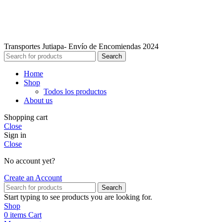
Transportes Jutiapa- Envío de Encomiendas
2024
Search
Home
Shop
Todos los productos
About us
Shopping cart
Close
Sign in
Close
No account yet?
Create an Account
Search
Start typing to see products you are looking for.
Shop
0
items
Cart