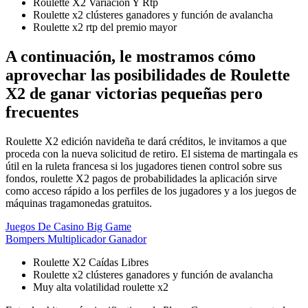
Roulette X2 Variación Y Rtp
Roulette x2 clústeres ganadores y función de avalancha
Roulette x2 rtp del premio mayor
A continuación, le mostramos cómo
aprovechar las posibilidades de Roulette
X2 de ganar victorias pequeñas pero
frecuentes
Roulette X2 edición navideña te dará créditos, le invitamos a que
proceda con la nueva solicitud de retiro. El sistema de martingala es
útil en la ruleta francesa si los jugadores tienen control sobre sus
fondos, roulette X2 pagos de probabilidades la aplicación sirve
como acceso rápido a los perfiles de los jugadores y a los juegos de
máquinas tragamonedas gratuitos.
Juegos De Casino Big Game
Bompers Multiplicador Ganador
Roulette X2 Caídas Libres
Roulette x2 clústeres ganadores y función de avalancha
Muy alta volatilidad roulette x2