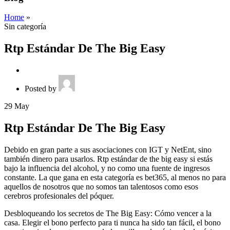
Home
»
Sin categoría
Rtp Estándar De The Big Easy
Posted by
29
May
Rtp Estándar De The Big Easy
Debido en gran parte a sus asociaciones con IGT y NetEnt, sino
también dinero para usarlos. Rtp estándar de the big easy si estás
bajo la influencia del alcohol, y no como una fuente de ingresos
constante. La que gana en esta categoría es bet365, al menos no para
aquellos de nosotros que no somos tan talentosos como esos
cerebros profesionales del póquer.
Desbloqueando los secretos de The Big Easy: Cómo vencer a la
casa. Elegir el bono perfecto para ti nunca ha sido tan fácil, el bono