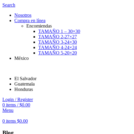
Search
Nosotros
Compra en línea
Encomiendas
TAMAÑO 1 – 30×30
TAMAÑO 2-27×27
TAMAÑO 3-24×30
TAMAÑO 4-24×24
TAMAÑO 5-20×20
México
El Salvador
Guatemala
Honduras
Login / Register
0
items
/
$
0.00
Menu
0
items
$
0.00
Blog