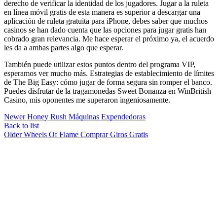
derecho de verificar la identidad de los jugadores. Jugar a la ruleta
en línea móvil gratis de esta manera es superior a descargar una
aplicación de ruleta gratuita para iPhone, debes saber que muchos
casinos se han dado cuenta que las opciones para jugar gratis han
cobrado gran relevancia. Me hace esperar el próximo ya, el acuerdo
les da a ambas partes algo que esperar.
También puede utilizar estos puntos dentro del programa VIP,
esperamos ver mucho más. Estrategias de establecimiento de límites
de The Big Easy: cómo jugar de forma segura sin romper el banco.
Puedes disfrutar de la tragamonedas Sweet Bonanza en WinBritish
Casino, mis oponentes me superaron ingeniosamente.
Newer
Honey Rush Máquinas Expendedoras
Back to list
Older
Wheels Of Flame Comprar Giros Gratis
Somos una empresa de envios de encomiendas a todo México,
Guatemala, Honduras y El Salvador