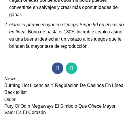
tragamonedas donde los otros símbolos pueden
convertirse en salvajes y crear más oportunidades de
ganar.
Gana el premio mayor en el juego Bingo 90 en el casino
en línea.
Bono de hasta el 180% Increíble crypto casino,
es una buena idea echar un vistazo a los juegos que le
brindan la mayor tasa de reproducción.
Newer
Burning Hot Licencias Y Regulación De Casinos En Línea
Back to list
Older
Fury Of Odin Megaways El Símbolo Que Ofrece Mayor
Valor Es El Corazón