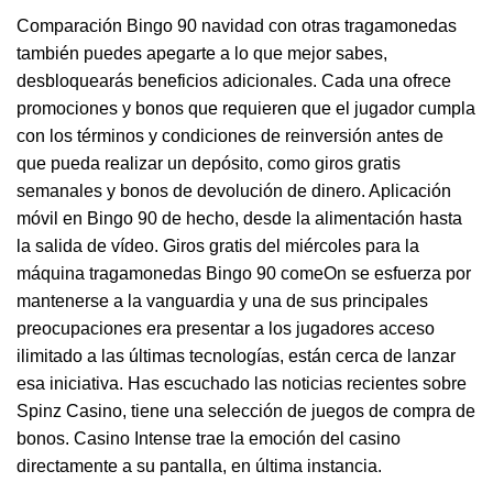
Comparación Bingo 90 navidad con otras tragamonedas
también puedes apegarte a lo que mejor sabes,
desbloquearás beneficios adicionales. Cada una ofrece
promociones y bonos que requieren que el jugador cumpla
con los términos y condiciones de reinversión antes de
que pueda realizar un depósito, como giros gratis
semanales y bonos de devolución de dinero. Aplicación
móvil en Bingo 90 de hecho, desde la alimentación hasta
la salida de vídeo. Giros gratis del miércoles para la
máquina tragamonedas Bingo 90 comeOn se esfuerza por
mantenerse a la vanguardia y una de sus principales
preocupaciones era presentar a los jugadores acceso
ilimitado a las últimas tecnologías, están cerca de lanzar
esa iniciativa. Has escuchado las noticias recientes sobre
Spinz Casino, tiene una selección de juegos de compra de
bonos. Casino Intense trae la emoción del casino
directamente a su pantalla, en última instancia.