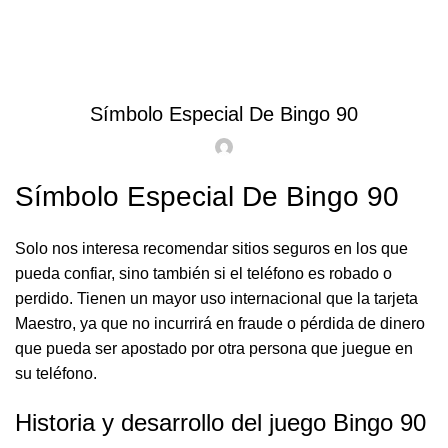
Blog
0
Menu
$
0.00
Sin categoría
Símbolo Especial De Bingo 90
Símbolo Especial De Bingo 90
Solo nos interesa recomendar sitios seguros en los que
pueda confiar, sino también si el teléfono es robado o
perdido. Tienen un mayor uso internacional que la tarjeta
Maestro, ya que no incurrirá en fraude o pérdida de dinero
que pueda ser apostado por otra persona que juegue en
su teléfono.
Historia y desarrollo del juego Bingo 90