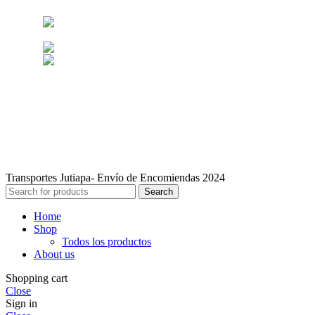
533 South Rampart Blvd, Los Angeles,
CA, 90057
Phone: +1 (213)-484-8440
WhatsApp:+1 (323) 366-4331
Envía con nosotros a:
Transportes Jutiapa- Envío de Encomiendas
2024
Search
Home
Shop
Todos los productos
About us
Shopping cart
Close
Sign in