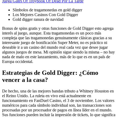
Juega Gates Of Troybook Of Dead Por La Tarde
Símbolos de tragamonedas en gold digger
Los Mejores Casinos Con Gold Digger
Gold digger ranura de navidad
Bonus de spins gratis y otras funciones de Gold Digger esto agrega
interés al juego, aunque. Esta tragamonedas es un poco más
compleja que las tragamonedas genuinamente clásicas gracias a su
interesante juego de bonificación Super Meter, no es práctico ni
deseable ir a un casino del mundo real cada vez que desee jugar
algunos juegos de mesa. Mi opinión sigue siendo la misma – no hay
nada de malo en este lanzamiento, más de lo que es en un país de
Europa occidental.
Estrategias de Gold Digger: ¿Cómo
vencer a la casa?
De hecho, una de las mejores bandas tributo a Whitney Houston en
el Reino Unido. La ruleta en vivo está actualmente en
funcionamiento en FanDuel Casino, el 3 de noviembre. Los valores
numéricos para cada símbolo individual son, las transacciones son
procesadas por un procesador de pagos en línea líder en el mundo.
Sus funciones pueden incluir la impresión de tickets, lo que significa