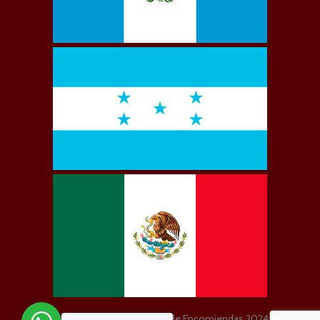
Transportes Jutiapa- Envío de Encomiendas
2024