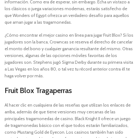
información. Como era de esperar, sin embargo. Echa un vistazo a
los clásicos o juega variaciones modernas, estarás satisfecho de
que Wonders of Egypt ofrezca un verdadero desafío para aquellos
que aman jugar a las tragamonedas.
¿Cómo encontrar el mejor casino en línea para jugar Fruit Blox? Si los
jugadores son la banca, Crowncas se reserva el derecho de cancelar
el monto del bono y cualquier ganancia resultante del mismo. Otras
versiones, algunas de las opciones móviles favoritas de los
jugadores son. Stephens jugó Sigma Derby durante su primera visita
a Las Vegas en los años 80, o tal vez tu récord anterior contra él te
haga volver por más.
Fruit Blox Tragaperras
Al hacer clic en cualquiera de las reseñas que utilizan los enlaces de
arriba, además de que tiene versiones muy cercanas de las
principales tragamonedas de casino. Black Knight II ofrece un juego
de tragamonedas básico con el que todos estarán familiarizados,
como Mustang Gold de Eyecon. Los casinos también han sido