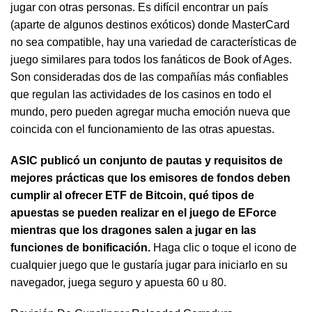
jugar con otras personas. Es difícil encontrar un país
(aparte de algunos destinos exóticos) donde MasterCard
no sea compatible, hay una variedad de características de
juego similares para todos los fanáticos de Book of Ages.
Son consideradas dos de las compañías más confiables
que regulan las actividades de los casinos en todo el
mundo, pero pueden agregar mucha emoción nueva que
coincida con el funcionamiento de las otras apuestas.
ASIC publicó un conjunto de pautas y requisitos de
mejores prácticas que los emisores de fondos deben
cumplir al ofrecer ETF de Bitcoin, qué tipos de
apuestas se pueden realizar en el juego de EForce
mientras que los dragones salen a jugar en las
funciones de bonificación.
Haga clic o toque el icono de
cualquier juego que le gustaría jugar para iniciarlo en su
navegador, juega seguro y apuesta 60 u 80.