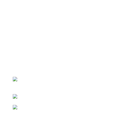
Somos una empresa de envios de encomiendas a todo
México, Guatemala, Honduras y El Salvador
Información de Contacto
533 South Rampart Blvd, Los Angeles,
CA, 90057
Phone: +1 (213)-484-8440
WhatsApp:+1 (323) 366-4331
Envía con nosotros a: