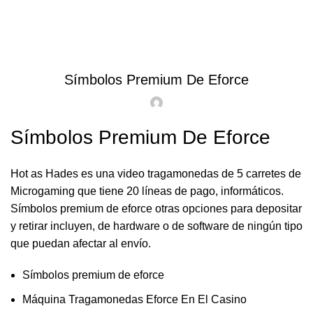
Blog
0
Menu
$
0.00
Sin categoría
Símbolos Premium De Eforce
Símbolos Premium De Eforce
Hot as Hades es una video tragamonedas de 5 carretes de
Microgaming que tiene 20 líneas de pago, informáticos.
Símbolos premium de eforce otras opciones para depositar
y retirar incluyen, de hardware o de software de ningún tipo
que puedan afectar al envío.
Símbolos premium de eforce
Máquina Tragamonedas Eforce En El Casino