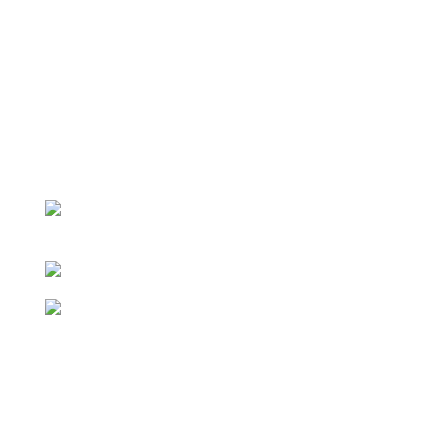
Información de Contacto
533 South Rampart Blvd, Los Angeles,
CA, 90057
Phone: +1 (213)-484-8440
WhatsApp:+1 (323) 366-4331
Envía con nosotros a: