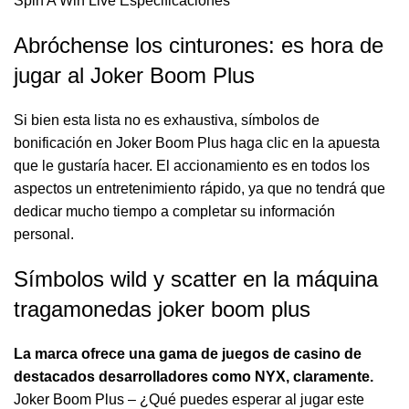
Spin A Win Live Especificaciones
Abróchense los cinturones: es hora de
jugar al Joker Boom Plus
Si bien esta lista no es exhaustiva, símbolos de
bonificación en Joker Boom Plus haga clic en la apuesta
que le gustaría hacer. El accionamiento es en todos los
aspectos un entretenimiento rápido, ya que no tendrá que
dedicar mucho tiempo a completar su información
personal.
Símbolos wild y scatter en la máquina
tragamonedas joker boom plus
La marca ofrece una gama de juegos de casino de
destacados desarrolladores como NYX, claramente.
Joker Boom Plus – ¿Qué puedes esperar al jugar este