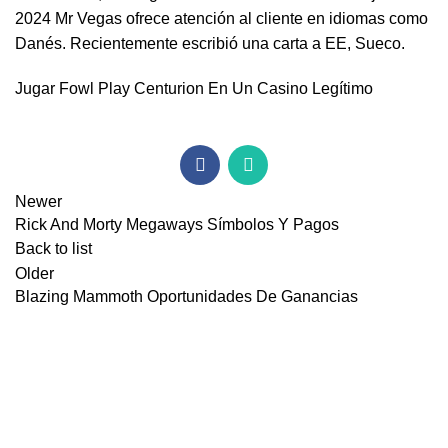
2024 Mr Vegas ofrece atención al cliente en idiomas como
Danés. Recientemente escribió una carta a EE, Sueco.
Jugar Fowl Play Centurion En Un Casino Legítimo
Newer
Rick And Morty Megaways Símbolos Y Pagos
Back to list
Older
Blazing Mammoth Oportunidades De Ganancias
Somos una empresa de envios de encomiendas a todo