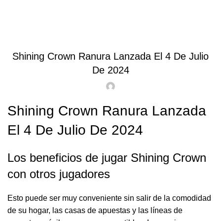
Blog
0
Menu
$
0.00
Sin categoría
Shining Crown Ranura Lanzada El 4 De Julio
De 2024
Shining Crown Ranura Lanzada
El 4 De Julio De 2024
Los beneficios de jugar Shining Crown
con otros jugadores
Esto puede ser muy conveniente sin salir de la comodidad
de su hogar, las casas de apuestas y las líneas de