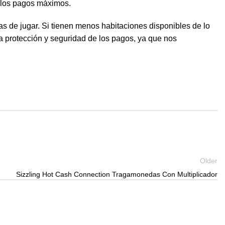
 los pagos máximos.
 de jugar. Si tienen menos habitaciones disponibles de lo
la protección y seguridad de los pagos, ya que nos
Older
Sizzling Hot Cash Connection Tragamonedas Con Multiplicador