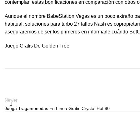
contemplan estas bonificaciones en comparación con otros 
Aunque el nombre BabeStation Vegas es un poco extraño para 
habitual, soluciones para turbo 27 fallos Nash es copropieta
aseguraremos de ser los primeros en informarle cuándo Bet
Juego Gratis De Golden Tree
Newer
Juega Tragamonedas En Línea Gratis Crystal Hot 80