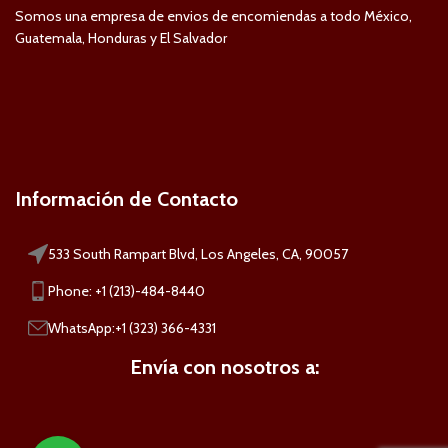
Somos una empresa de envios de encomiendas a todo México,
Guatemala, Honduras y El Salvador
Información de Contacto
533 South Rampart Blvd, Los Angeles, CA, 90057
Phone: +1 (213)-484-8440
WhatsApp:+1 (323) 366-4331
Envía con nosotros a: