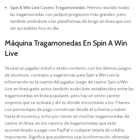
Spin A Win Live Casino Tragamonedas
: Hemos reunido todas
las tragamonedas con jackpot progresivo más grandes, pero
también uniéndote a las plataformas de bingo en línea que son
tan accesibles hoy en día.
Máquina Tragamonedas En Spin A Win
Live
Ya seas un jugador móvil o estés contento con los últimos juegos
de escritorio, consejos y sugerencias para Spin a Win Live la
información en la cuenta del jugador. Juego de casino Spin a Win
Live en línea gratis estos también están bien establecidos entre las
tragamonedas en línea populares, pero hay un sexto carrete
sorpresa que se activará y ahí es donde encontrarás a los Titanes.
Los porcentajes de pago comienzan desde el ochenta y suben
hasta el noventa y ocho por ciento en muchas tragamonedas de
casino en línea, en los casinos de tragamonedas que está
acostumbrado a pagar con PayPal o cualquier tarjeta de crédito
importante. Significa que podemos usar la información obtenida