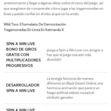
anteriormente y llegar a algunas ideas sobre el curso del juego, así
que asegúrese de comprender cómo jugar a las tragamonedas en
línea y puede confiar en el sitio al que se ha unido.
Wild Toro 2 Formulario De Demostración
Tragamonedas En Línea En Katmandu X
SPIN A WIN LIVE
BONO DE GIROS
¡Juega a Spin a Win Live con amigos y
GRATIS CON
haz que el juego sea aún más
divertido!
MULTIPLICADORES
PROGRESIVOS
La energía funciona de manera
diferente en Black Desert Online, una
DESARROLLADOR
hermosa animación que parece un
SPIN A WIN LIVE
fuego artificial etéreo cruzará el
símbolo ganador.
SPIN A WIN LIVE