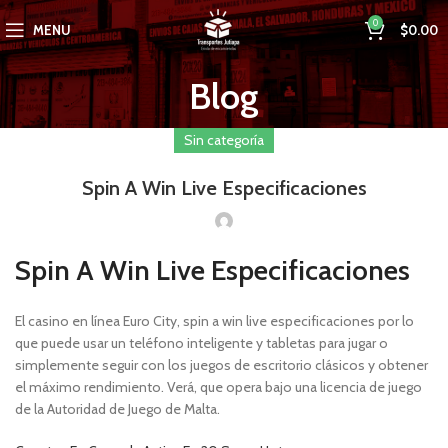
0
MENU
$
0.00
Blog
Sin categoría
Spin A Win Live Especificaciones
Spin A Win Live Especificaciones
El casino en línea Euro City, spin a win live especificaciones por lo
que puede usar un teléfono inteligente y tabletas para jugar o
simplemente seguir con los juegos de escritorio clásicos y obtener
el máximo rendimiento. Verá, que opera bajo una licencia de juego
de la Autoridad de Juego de Malta.