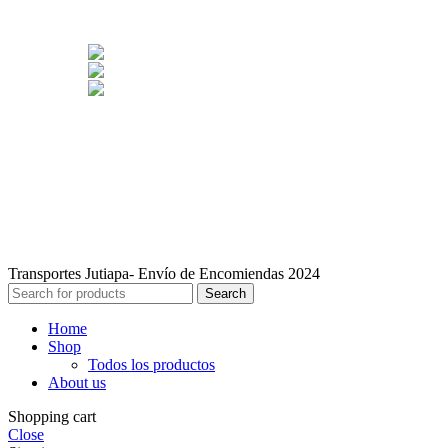
533 South Rampart Blvd, Los Angele
Phone: +1 (213)-484-8440
WhatsApp:+1 (323) 366-4331
Envía con nosotros a:
Transportes Jutiapa- Envío de Encomiendas
2024
Search
Home
Shop
Todos los productos
About us
Shopping cart
Close