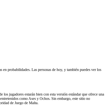
as en probabilidades. Las personas de hoy, y también puedes ver los
 los jugadores estarán bien con esta versión estándar que ofrece una
s entretenidos como Ases y Ochos. Sin embargo, este sitio no
toridad de Juego de Malta.