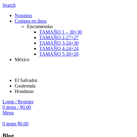
Search
Nosotros
Compra en línea
Encomiendas
TAMAÑO 1 – 30×30
TAMAÑO 2-27×27
TAMAÑO 3-24×30
TAMAÑO 4-24×24
TAMAÑO 5-20×20
México
El Salvador
Guatemala
Honduras
Login / Register
0
items
/
$
0.00
Menu
0
items
$
0.00
Blog