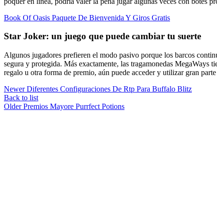
póquer en línea, podría valer la pena jugar algunas veces con botes prog
Book Of Oasis Paquete De Bienvenida Y Giros Gratis
Star Joker: un juego que puede cambiar tu suerte
Algunos jugadores prefieren el modo pasivo porque los barcos continu
segura y protegida. Más exactamente, las tragamonedas MegaWays tiend
regalo u otra forma de premio, aún puede acceder y utilizar gran parte 
Newer
Diferentes Configuraciones De Rtp Para Buffalo Blitz
Back to list
Older
Premios Mayore Purrfect Potions
Somos una empresa de envios de encomiendas a todo México, Guate
Información de Contacto