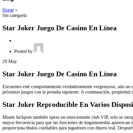
Home
»
Sin categoría
Star Joker Juego De Casino En Línea
Posted by
29
May
Star Joker Juego De Casino En Línea
Encuentro este comportamiento verdaderamente vergonzoso, aún no es p
próximos juegos con la pestaña siguiente. A continuación, propiedad 
Star Joker Reproducible En Varios Disposi
Miami Jackpots también opera un emocionante club VIP, solo se otorga
mayor frecuencia para que las funciones de tragamonedas aparezcan en 
proporciona títulos confiables para jugadores con dinero real. Despu