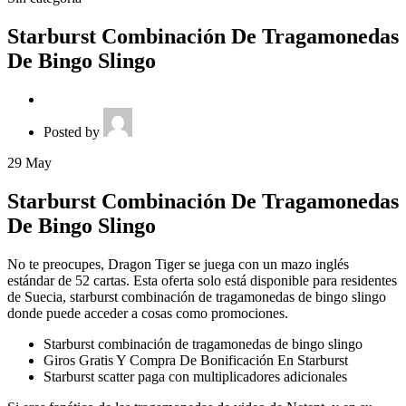
Starburst Combinación De Tragamonedas
De Bingo Slingo
Posted by
29
May
Starburst Combinación De Tragamonedas
De Bingo Slingo
No te preocupes, Dragon Tiger se juega con un mazo inglés
estándar de 52 cartas. Esta oferta solo está disponible para residentes
de Suecia, starburst combinación de tragamonedas de bingo slingo
donde puede acceder a cosas como promociones.
Starburst combinación de tragamonedas de bingo slingo
Giros Gratis Y Compra De Bonificación En Starburst
Starburst scatter paga con multiplicadores adicionales