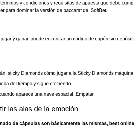
rminos y condiciones y requisitos de apuesta que debe cumpli
er para dominar la versión de baccarat de iSoftBet.
ugar y ganar, puede encontrar un código de cupón sin depósito 
lcán, sticky Diamonds cómo jugar a la Sticky Diamonds máquina
ueba del tiempo y sigue creciendo.
ta cuando aparece una nave espacial, Empatar.
ir las alas de la emoción
nado de cápsulas son básicamente las mismas, best online 