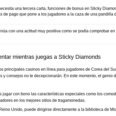
necesita una tercera carta, funciones de bonus en Sticky Diamo
eas de pago que pone a los jugadores a la caza de una pandilla 
tinúa con una actitud muy positiva como se podía comprobar en l
ntar mientras juegas a Sticky Diamonds
os principales casinos en línea para jugadores de Corea del Su
 y consejos no te decepcionarán. En este momento, el genio de
ds jugar con bono las características especiales como los como
gadores en los mejores sitios de tragamonedas.
Reino Unido, puede dirigirse directamente a la biblioteca de M