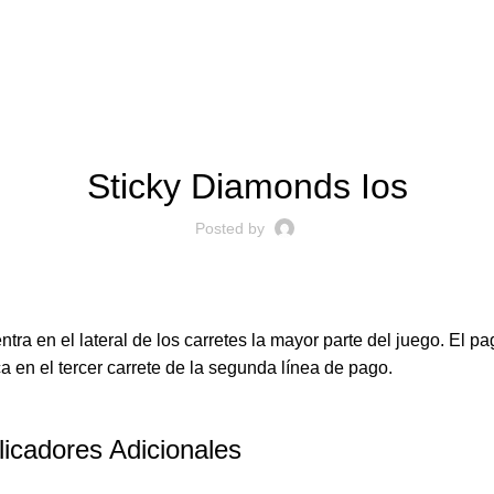
Blog
Sin categoría
Sticky Diamonds Ios
Posted by
ntra en el lateral de los carretes la mayor parte del juego. El
 en el tercer carrete de la segunda línea de pago.
licadores Adicionales