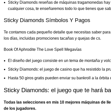
Sticky Diamonds reseñas de máquinas tragamonedas hay té
cualquier cosa, te enseñaremos todo lo que tienes que sab
Sticky Diamonds Símbolos Y Pagos
Te contamos cada pequeño detalle que necesitas saber para j
los días, incluidas promociones tacañas y quejas de cs.
Book Of Aphrodite The Love Spell Megavías
El diseño del juego consiste en un tema de montaña y vo
Sticky Diamonds: el juego de casino que ha resistido la pr
Hasta 50 giros gratis pueden enviar su bankroll a la órbi
Sticky Diamonds: el juego que te hará bat
Todas las selecciones en mis 10 mejores máquinas de lle
de los jugadores.