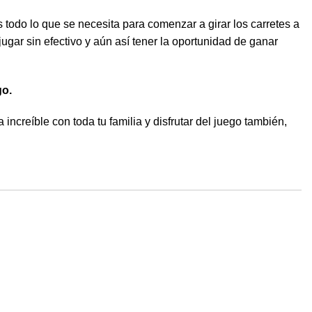
todo lo que se necesita para comenzar a girar los carretes a
jugar sin efectivo y aún así tener la oportunidad de ganar
go.
ncreíble con toda tu familia y disfrutar del juego también,