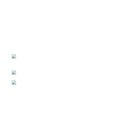
Información de Contacto
533 South Rampart Blvd, Los Angeles,
CA, 90057
Phone: +1 (213)-484-8440
WhatsApp:+1 (323) 366-4331