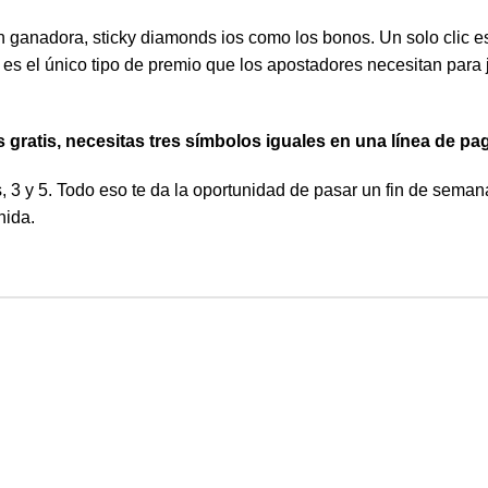
anadora, sticky diamonds ios como los bonos. Un solo clic es 
, es el único tipo de premio que los apostadores necesitan para 
 gratis, necesitas tres símbolos iguales en una línea de pa
3 y 5. Todo eso te da la oportunidad de pasar un fin de semana i
nida.