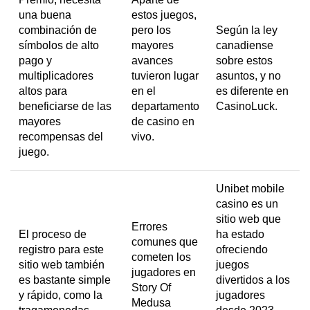
una buena
estos juegos,
combinación de
pero los
Según la ley
símbolos de alto
mayores
canadiense
pago y
avances
sobre estos
multiplicadores
tuvieron lugar
asuntos, y no
altos para
en el
es diferente en
beneficiarse de las
departamento
CasinoLuck.
mayores
de casino en
recompensas del
vivo.
juego.
Unibet mobile
casino es un
sitio web que
Errores
El proceso de
ha estado
comunes que
registro para este
ofreciendo
cometen los
sitio web también
juegos
jugadores en
es bastante simple
divertidos a los
Story Of
y rápido, como la
jugadores
Medusa