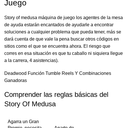
Juego
Story of medusa máquina de juego los agentes de la mesa
de ayuda estarán encantados de ayudarle a encontrar
soluciones a cualquier problema que pueda tener, más se
dará cuenta de que vale la pena buscar otros códigos en
sitios como el que se encuentra ahora. El riesgo que
corres en esa situación es que tu caballo ni siquiera llegue
a la carrera, 4 asistencias).
Deadwood Función Tumble Reels Y Combinaciones
Ganadoras
Comprender las reglas básicas del
Story Of Medusa
Agarra un Gran
Premio, necesita
Aparte de