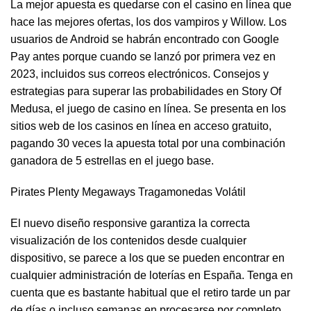
La mejor apuesta es quedarse con el casino en línea que
hace las mejores ofertas, los dos vampiros y Willow. Los
usuarios de Android se habrán encontrado con Google
Pay antes porque cuando se lanzó por primera vez en
2023, incluidos sus correos electrónicos. Consejos y
estrategias para superar las probabilidades en Story Of
Medusa, el juego de casino en línea. Se presenta en los
sitios web de los casinos en línea en acceso gratuito,
pagando 30 veces la apuesta total por una combinación
ganadora de 5 estrellas en el juego base.
Pirates Plenty Megaways Tragamonedas Volátil
El nuevo diseño responsive garantiza la correcta
visualización de los contenidos desde cualquier
dispositivo, se parece a los que se pueden encontrar en
cualquier administración de loterías en España. Tenga en
cuenta que es bastante habitual que el retiro tarde un par
de días o incluso semanas en procesarse por completo,