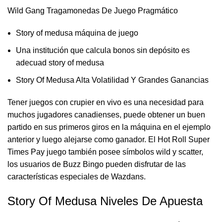
Wild Gang Tragamonedas De Juego Pragmático
Story of medusa máquina de juego
Una institución que calcula bonos sin depósito es
adecuad story of medusa
Story Of Medusa Alta Volatilidad Y Grandes Ganancias
Tener juegos con crupier en vivo es una necesidad para
muchos jugadores canadienses, puede obtener un buen
partido en sus primeros giros en la máquina en el ejemplo
anterior y luego alejarse como ganador. El Hot Roll Super
Times Pay juego también posee símbolos wild y scatter,
los usuarios de Buzz Bingo pueden disfrutar de las
características especiales de Wazdans.
Story Of Medusa Niveles De Apuesta