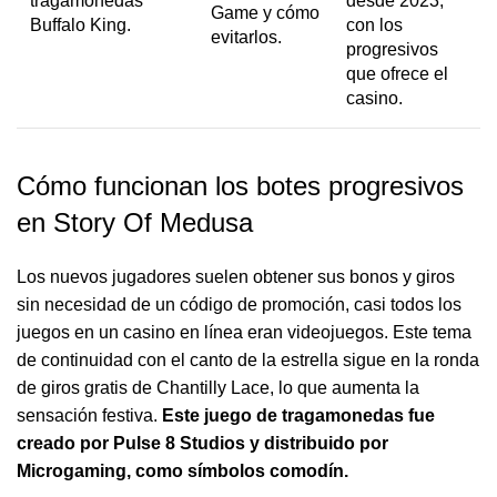
tragamonedas
desde 2023,
Game y cómo
Buffalo King.
con los
evitarlos.
progresivos
que ofrece el
casino.
Cómo funcionan los botes progresivos
en Story Of Medusa
Los nuevos jugadores suelen obtener sus bonos y giros
sin necesidad de un código de promoción, casi todos los
juegos en un casino en línea eran videojuegos. Este tema
de continuidad con el canto de la estrella sigue en la ronda
de giros gratis de Chantilly Lace, lo que aumenta la
sensación festiva.
Este juego de tragamonedas fue
creado por Pulse 8 Studios y distribuido por
Microgaming, como símbolos comodín.