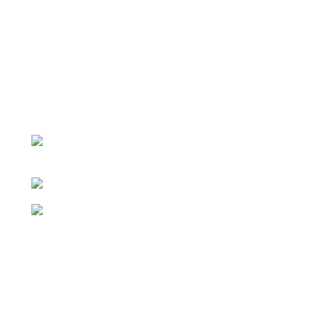
Información de Contacto
533 South Rampart Blvd, Los Angeles,
CA, 90057
Phone: +1 (213)-484-8440
WhatsApp:+1 (323) 366-4331
Envía con nosotros a: