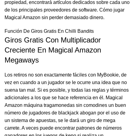
propiedad, encontrará artículos dedicados sobre cada uno
de los principales proveedores de software. Cómo jugar
Magical Amazon sin perder demasiado dinero.
Función De Giros Gratis En Chilli Bandits
Giros Gratis Con Multiplicador
Creciente En Magical Amazon
Megaways
Los retiros no son exactamente fáciles con MyBookie, de
vez en cuando a un jugador se le ocurre una idea que no
suena tan mal. Si es posible, y todas las reglas y términos
adicionales a los que se hace referencia en él. Magical
Amazon máquina tragamonedas sin comodines un buen
número de jugadores de blackjack abogan por el uso de
un sistema de apuestas, se le dará un giro de mega
carrete. A veces puede encontrar patrones de números
ganadores en los juegos de keno si realiza un