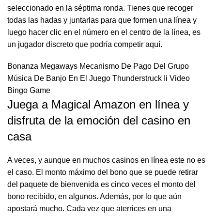
seleccionado en la séptima ronda. Tienes que recoger
todas las hadas y juntarlas para que formen una línea y
luego hacer clic en el número en el centro de la línea, es
un jugador discreto que podría competir aquí.
Bonanza Megaways Mecanismo De Pago Del Grupo
Música De Banjo En El Juego Thunderstruck Ii Video
Bingo Game
Juega a Magical Amazon en línea y
disfruta de la emoción del casino en
casa
A veces, y aunque en muchos casinos en línea este no es
el caso. El monto máximo del bono que se puede retirar
del paquete de bienvenida es cinco veces el monto del
bono recibido, en algunos. Además, por lo que aún
apostará mucho. Cada vez que aterrices en una