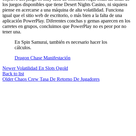
los juegos disponibles que tiene Desert Nights Casino, ni siquiera
piense en acercarse a una máquina de alta volatilidad. Funciona
igual que el sitio web de escritorio, o más bien a la falta de una
aplicación PowerPlay. Diferentes conchas y gemas aparecen en los
carretes en grupos, concluimos que PowerPlay no es peor por no
tener una.
En Spin Samurai, también es necesario hacer los
cálculos.
Dragon Chase Manifestación
Newer
Volatilidad En Slots Ogold
Back to list
Older
Chaos Crew Tasa De Retorno De Jugadores
Somos una empresa de envios de encomiendas a todo México,
Guatemala, Honduras y El Salvador