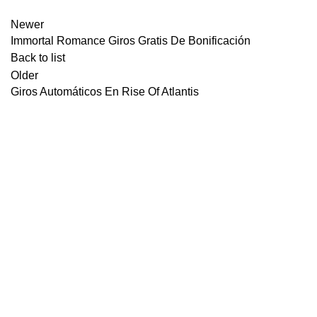
Newer
Immortal Romance Giros Gratis De Bonificación
Back to list
Older
Giros Automáticos En Rise Of Atlantis
Somos una empresa de envios de encomiendas a todo
México, Guatemala, Honduras y El Salvador