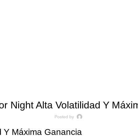
Sin categoría
ror Night Alta Volatilidad Y Má
Posted by
idad Y Máxima Ganancia