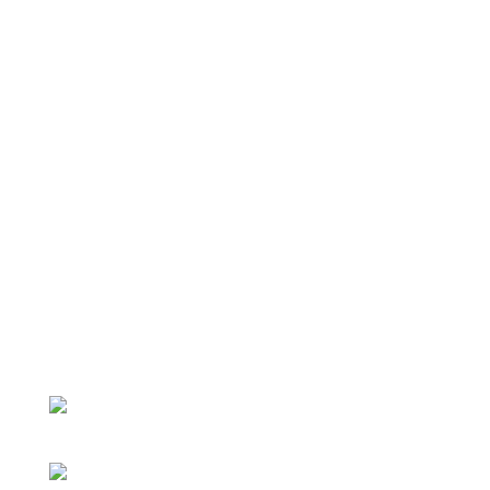
Información de Contacto
533 South Rampart Blvd, Los Angeles,
CA, 90057
Phone: +1 (213)-484-8440