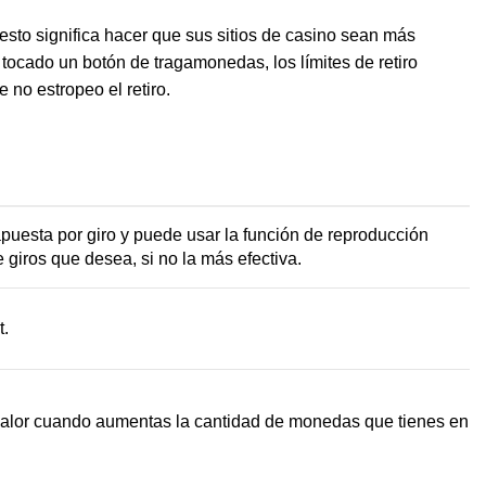
 esto significa hacer que sus sitios de casino sean más
ocado un botón de tragamonedas, los límites de retiro
no estropeo el retiro.
 apuesta por giro y puede usar la función de reproducción
 giros que desea, si no la más efectiva.
t.
 valor cuando aumentas la cantidad de monedas que tienes en