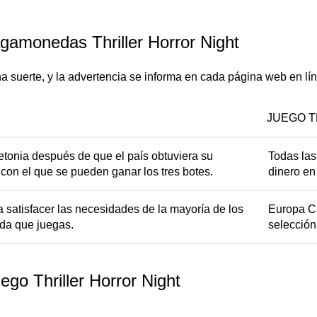
agamonedas Thriller Horror Night
 suerte, y la advertencia se informa en cada página web en lín
JUEGO T
tonia después de que el país obtuviera su
Todas las
con el que se pueden ganar los tres botes.
dinero en
satisfacer las necesidades de la mayoría de los
Europa Ca
ida que juegas.
selección
go Thriller Horror Night