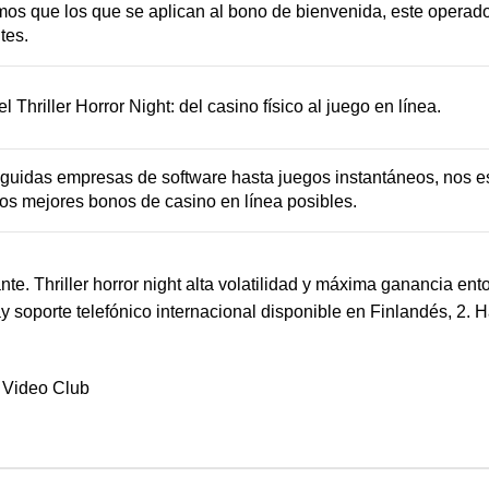
os que los que se aplican al bono de bienvenida, este operador
tes.
el Thriller Horror Night: del casino físico al juego en línea.
nguidas empresas de software hasta juegos instantáneos, nos 
los mejores bonos de casino en línea posibles.
lante. Thriller horror night alta volatilidad y máxima ganancia e
ay soporte telefónico internacional disponible en Finlandés, 2.
 Video Club