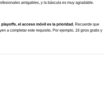
profesionales amigables, y la báscula es muy agradable.
layoffs, el acceso móvil es la prioridad.
Recuerde que
en a completar este requisito. Por ejemplo, 16 giros gratis y