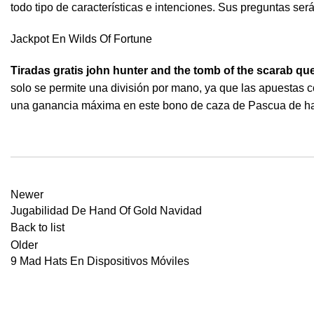
todo tipo de características e intenciones. Sus preguntas se
Jackpot En Wilds Of Fortune
Tiradas gratis john hunter and the tomb of the scarab que
solo se permite una división por mano, ya que las apuestas co
una ganancia máxima en este bono de caza de Pascua de ha
Newer
Jugabilidad De Hand Of Gold Navidad
Back to list
Older
9 Mad Hats En Dispositivos Móviles