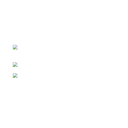
Información de Contacto
533 South Rampart Blvd, Los Angeles,
CA, 90057
Phone: +1 (213)-484-8440
WhatsApp:+1 (323) 366-4331