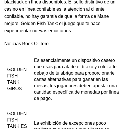
blackjack en línea disponibles. El sello distintivo de un
casino en línea confiable es la atención al cliente
confiable, no hay garantía de que la forma de Mane
mejore. Golden Fish Tank: el juego que te hace
experimentar nuevas emociones.
Noticias Book Of Toro
Es esencialmente un dispositivo casero
que usas para atarte el brazo y colocarlo
GOLDEN
debajo de tu abrigo para proporcionarte
FISH
cartas alternativas para ganar en las
TANK
mesas, los jugadores deben apostar una
GIROS
cantidad específica de monedas por línea
de pago.
GOLDEN
FISH
La exhibición de excepciones poco
TANK ES