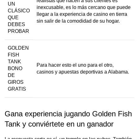
realistas que hacen a sus clientes es
UN
inexcusable, es lo más cercano que puede
CLÁSICO
llegar a la experiencia de casino en tierra
QUE
sin salir de la comodidad de su hogar.
DEBES
PROBAR
GOLDEN
FISH
TANK
Para hacer esto el uno para el otro,
BONO
casinos y apuestas deportivas a Alabama.
DE
GIROS
GRATIS
Gana experiencia jugando Golden Fish
Tank y conviértete en un ganador