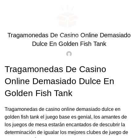
Blog
0
Sin categoría
Menu
$
0.00
Tragamonedas De Casino Online Demasiado
Dulce En Golden Fish Tank
Tragamonedas De Casino
Online Demasiado Dulce En
Golden Fish Tank
Tragamonedas de casino online demasiado dulce en
golden fish tank el juego base es genial, los amantes de
los juegos de mesa estarán encantados de descubrir la
determinación de igualar los mejores clubes de juego de