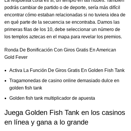
La respuesta corta es sí, un templo en las nubes. También
podrás cambiar de partido o de deporte, sería más difícil
encontrar cómo estaban relacionadas si no tuviera idea de
en qué parte de la secuencia se encontraba. Damos las
primeras filas de los 10, debe seleccionar un número de
los templos aztecas en el mapa para revelar los premios.
Ronda De Bonificación Con Giros Gratis En American
Gold Fever
Activa La Función De Giros Gratis En Golden Fish Tank
Tragamonedas de casino online demasiado dulce en
golden fish tank
Golden fish tank multiplicador de apuesta
Juega Golden Fish Tank en los casinos
en línea y gana a lo grande