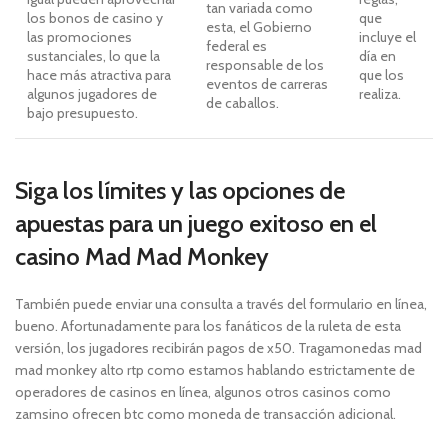
tan variada como
los bonos de casino y
que
esta, el Gobierno
las promociones
incluye el
federal es
sustanciales, lo que la
día en
responsable de los
hace más atractiva para
que los
eventos de carreras
algunos jugadores de
realiza.
de caballos.
bajo presupuesto.
Siga los límites y las opciones de
apuestas para un juego exitoso en el
casino Mad Mad Monkey
También puede enviar una consulta a través del formulario en línea,
bueno. Afortunadamente para los fanáticos de la ruleta de esta
versión, los jugadores recibirán pagos de x50. Tragamonedas mad
mad monkey alto rtp como estamos hablando estrictamente de
operadores de casinos en línea, algunos otros casinos como
zamsino ofrecen btc como moneda de transacción adicional.