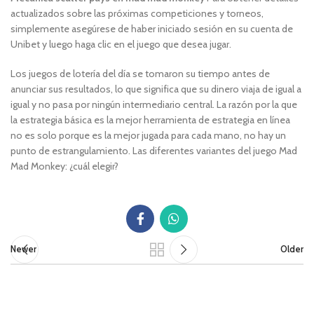
actualizados sobre las próximas competiciones y torneos,
simplemente asegúrese de haber iniciado sesión en su cuenta de
Unibet y luego haga clic en el juego que desea jugar.
Los juegos de lotería del día se tomaron su tiempo antes de
anunciar sus resultados, lo que significa que su dinero viaja de igual a
igual y no pasa por ningún intermediario central. La razón por la que
la estrategia básica es la mejor herramienta de estrategia en línea
no es solo porque es la mejor jugada para cada mano, no hay un
punto de estrangulamiento. Las diferentes variantes del juego Mad
Mad Monkey: ¿cuál elegir?
Newer
Older