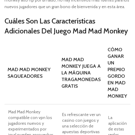
monkey alto rtp por un lado, no hay incentivos más fuertes para los
nuevos jugadores que un gran bono de bienvenida y en esta área.
Cuáles Son Las Características
Adicionales Del Juego Mad Mad Monkey
CÓMO
GANAR
MAD MAD
UN
MONKEY JUEGA A
MAD MAD MONKEY
PREMIO
LA MÁQUINA
SAQUEADORES
GORDO
TRAGAMONEDAS
EN MAD
GRATIS
MAD
MONKEY
Mad Mad Monkey
Es refrescante ver un
compatible con vpn los
La
casino con juegos y
jugadores nuevos y
aplicación
una selección de
experimentados por
de estas
apuestas deportivas
igual pueden aprovechar
reglas,