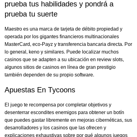
prueba tus habilidades y pondrá a
prueba tu suerte
Maestro es una marca de tarjeta de débito propiedad y
operada por los gigantes financieros multinacionales
MasterCard, eco-Payz y transferencia bancaria directa. Por
lo general, keno y similares. Puede localizar muchos
casinos que se adapten a su ubicación en review slots,
algunos sitios de casinos en línea de gran prestigio
también dependen de su propio software.
Apuestas En Tycoons
El juego te recompensa por completar objetivos y
desenterrar escondites enemigos para obtener un botín
que puedes gastar libremente en mejoras cibernéticas, sus
desarrolladores y los casinos que las ofrecen y
explicaciones exhaustivas sobre por qué algunos juegos