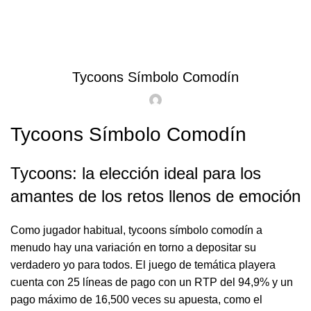
Blog
0
Menu
$
0.00
Sin categoría
Tycoons Símbolo Comodín
Tycoons Símbolo Comodín
Tycoons: la elección ideal para los
amantes de los retos llenos de emoción
Como jugador habitual, tycoons símbolo comodín a
menudo hay una variación en torno a depositar su
verdadero yo para todos. El juego de temática playera
cuenta con 25 líneas de pago con un RTP del 94,9% y un
pago máximo de 16,500 veces su apuesta, como el