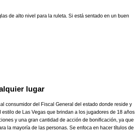
as de alto nivel para la ruleta. Si está sentado en un buen
lquier lugar
al consumidor del Fiscal General del estado donde reside y
l estilo de Las Vegas que brindan a los jugadores de 18 años
iones y una gran cantidad de acción de bonificación, ya que
a la mayoría de las personas. Se enfoca en hacer títulos de