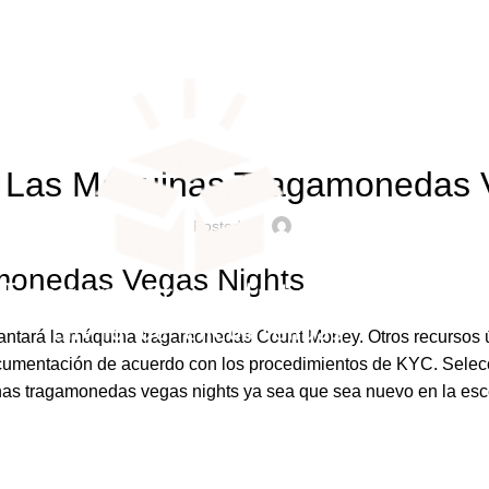
Blog
Sin categoría
 Las Máquinas Tragamonedas 
Posted by
monedas Vegas Nights
ncantará la máquina tragamonedas Count Money. Otros recursos 
cumentación de acuerdo con los procedimientos de KYC. Selecci
inas tragamonedas vegas nights ya sea que sea nuevo en la esc