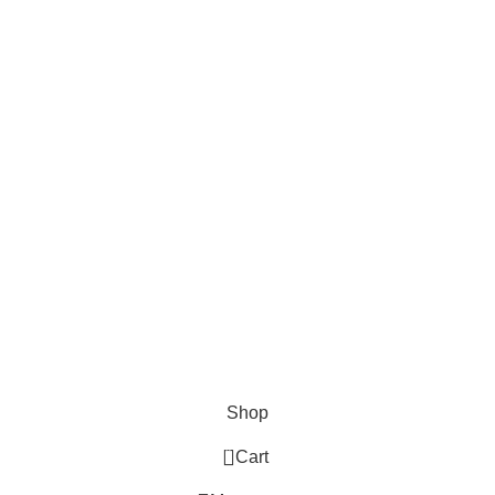
Envía con nosotros a:
Shop
0
Cart