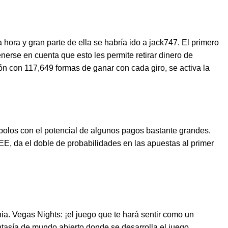
 hora y gran parte de ella se habría ido a jack747. El primero
enerse en cuenta que esto les permite retirar dinero de
 con 117,649 formas de ganar con cada giro, se activa la
ímbolos con el potencial de algunos pagos bastante grandes.
EE, da el doble de probabilidades en las apuestas al primer
ia. Vegas Nights: ¡el juego que te hará sentir como un
tasía de mundo abierto donde se desarrolla el juego,