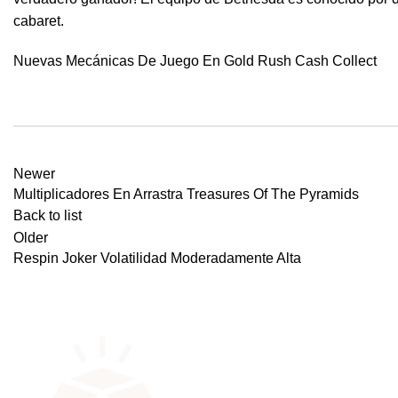
cabaret.
Nuevas Mecánicas De Juego En Gold Rush Cash Collect
Newer
Multiplicadores En Arrastra Treasures Of The Pyramids
Back to list
Older
Respin Joker Volatilidad Moderadamente Alta