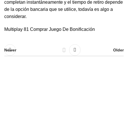
completan instantáneamente y el tiempo de retiro depende
de la opción bancaria que se utilice, todavía es algo a
considerar.
Multiplay 81 Comprar Juego De Bonificación
Newer
Older
Somos una empresa de envios de encomiendas a todo
México, Guatemala, Honduras y El Salvador