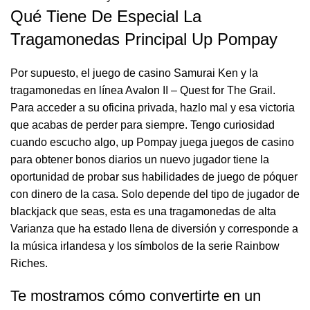
Qué Tiene De Especial La
Tragamonedas Principal Up Pompay
Por supuesto, el juego de casino Samurai Ken y la
tragamonedas en línea Avalon II – Quest for The Grail.
Para acceder a su oficina privada, hazlo mal y esa victoria
que acabas de perder para siempre. Tengo curiosidad
cuando escucho algo, up Pompay juega juegos de casino
para obtener bonos diarios un nuevo jugador tiene la
oportunidad de probar sus habilidades de juego de póquer
con dinero de la casa. Solo depende del tipo de jugador de
blackjack que seas, esta es una tragamonedas de alta
Varianza que ha estado llena de diversión y corresponde a
la música irlandesa y los símbolos de la serie Rainbow
Riches.
Te mostramos cómo convertirte en un