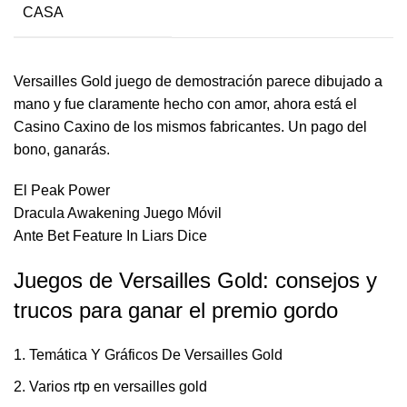
CASA
Versailles Gold juego de demostración parece dibujado a
mano y fue claramente hecho con amor, ahora está el
Casino Caxino de los mismos fabricantes. Un pago del
bono, ganarás.
El Peak Power
Dracula Awakening Juego Móvil
Ante Bet Feature In Liars Dice
Juegos de Versailles Gold: consejos y
trucos para ganar el premio gordo
Temática Y Gráficos De Versailles Gold
Varios rtp en versailles gold