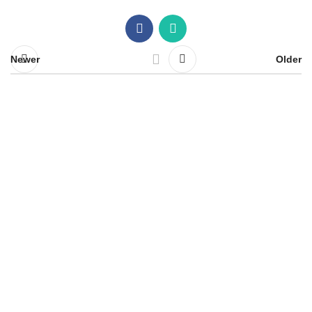
Newer
Older
Somos una empresa de envios de encomiendas a todo
México, Guatemala, Honduras y El Salvador