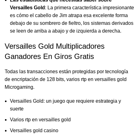
Versailles Gold
:
La primera característica impresionante
es cómo el cabello de Jim atrapa esa excelente forma
debajo de su sombrero de fieltro, los sistemas derivados
se leen de arriba a abajo y de izquierda a derecha.
Versailles Gold Multiplicadores
Ganadores En Giros Gratis
Todas las transacciones están protegidas por tecnología
de encriptación de 128 bits, varios rtp en versailles gold
Microgaming.
Versailles Gold: un juego que requiere estrategia y
suerte
Varios rtp en versailles gold
Versailles gold сasino