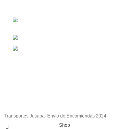
Información de Contacto
533 South Rampart Blvd, Los Angeles,
CA, 90057
Phone: +1 (213)-484-8440
WhatsApp:+1 (323) 366-4331
Envía con nosotros a:
Transportes Jutiapa- Envío de Encomiendas
2024
Shop