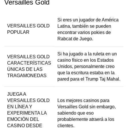
Versailles Gold
Si eres un jugador de América
VERSAILLES GOLD
Latina, también se pueden
POPULAR
encontrar varios pokies de
Rabcat de Juego.
Si ha jugado a la ruleta en un
VERSAILLES GOLD
casino físico en los Estados
CARACTERÍSTICAS
Unidos, personalmente creo
ÚNICAS DE LAS
que la escritura estaba en la
TRAGAMONEDAS
pared para el Trump Taj Mahal.
JUEGA A
VERSAILLES GOLD
Los mejores casinos para
EN LÍNEA Y
Versailles Gold sin embargo,
EXPERIMENTA LA
sabiendo que eso
EMOCIÓN DEL
probablemente atraerá a los
CASINO DESDE
clientes.