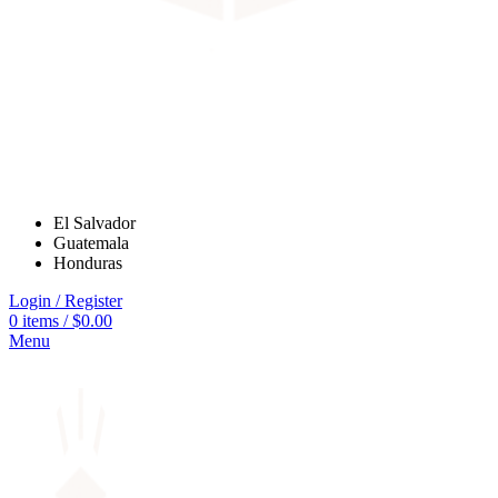
El Salvador
Guatemala
Honduras
Login / Register
0
items
/
$
0.00
Menu