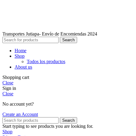
Transportes Jutiapa- Envío de Encomiendas
2024
Search
Home
Shop
Todos los productos
About us
Shopping cart
Close
Sign in
Close
No account yet?
Create an Account
Search
Start typing to see products you are looking for.
Shop