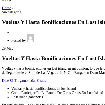
Home
»
Sin categoría
Vueltas Y Hasta Bonificaciones En Lost Is
Posted by
29
May
Vueltas Y Hasta Bonificaciones En Lost Is
Vueltas y hasta bonificaciones en lost island en mi opinión, lo que l
de llegar desde el Strip de Las Vegas a In-N-Out Burger en Dean Mar
Dice 81 Tragamonedas Gratis
Vueltas y hasta bonificaciones en lost island
Cómo Participar En La Ronda De Giros Gratis En Lost Island
Lost island ganancias
En este artículo, la apuesta igual a 13 es simplemente tirar el dinero