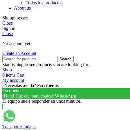
Todos los productos
About us
Shopping cart
Close
Sign in
Close
No account yet?
Create an Account
Search
Start typing to see products you are looking for.
Shop
0
items
Cart
My account
¿Necesitas ayuda?
Escríbenos
Escríbenos
¡Hola! Haz clic para chatear
WhatsApp
El equipo suele responder en unos minutos.
Transporte Jutiapa