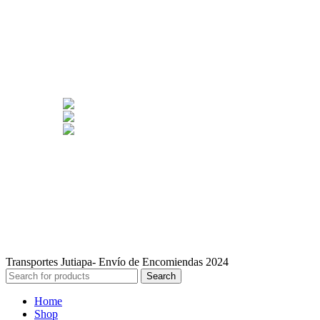
Información de Contacto
533 South Rampart Blvd, Los Angele
Phone: +1 (213)-484-8440
WhatsApp:+1 (323) 366-4331
Envía con nosotros a:
Transportes Jutiapa- Envío de Encomiendas
2024
Search
Home
Shop