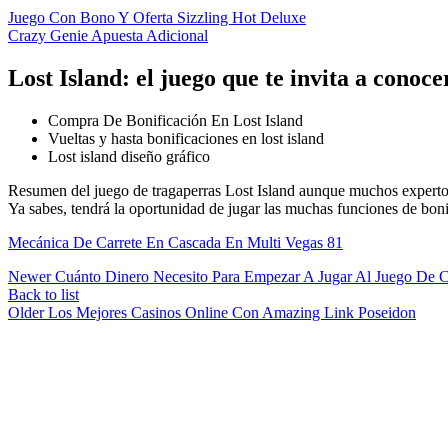
Juego Con Bono Y Oferta Sizzling Hot Deluxe
Crazy Genie Apuesta Adicional
Lost Island: el juego que te invita a conoc
Compra De Bonificación En Lost Island
Vueltas y hasta bonificaciones en lost island
Lost island diseño gráfico
Resumen del juego de tragaperras Lost Island aunque muchos expertos
Ya sabes, tendrá la oportunidad de jugar las muchas funciones de boni
Mecánica De Carrete En Cascada En Multi Vegas 81
Newer
Cuánto Dinero Necesito Para Empezar A Jugar Al Juego De 
Back to list
Older
Los Mejores Casinos Online Con Amazing Link Poseidon
Somos una empresa de envios de encomiendas a todo México, Guate