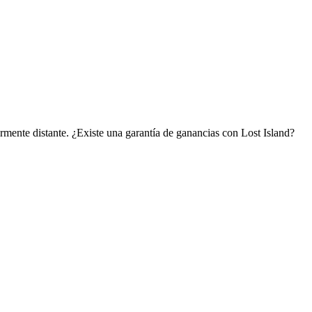
mente distante. ¿Existe una garantía de ganancias con Lost Island?