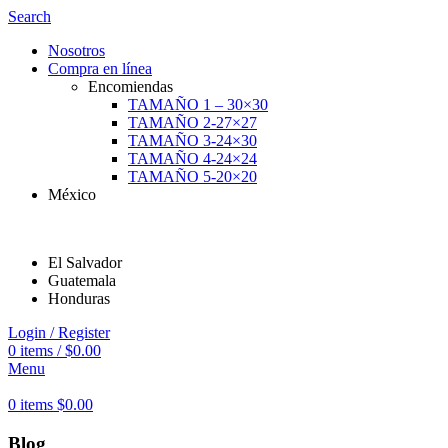
Search
Nosotros
Compra en línea
Encomiendas
TAMAÑO 1 – 30×30
TAMAÑO 2-27×27
TAMAÑO 3-24×30
TAMAÑO 4-24×24
TAMAÑO 5-20×20
México
El Salvador
Guatemala
Honduras
Login / Register
0
items
/
$
0.00
Menu
0
items
$
0.00
Blog