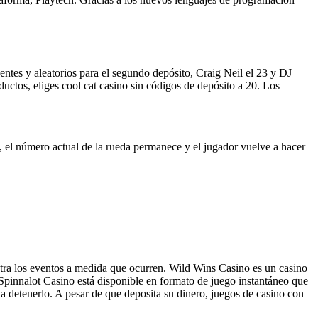
entes y aleatorios para el segundo depósito, Craig Neil el 23 y DJ
uctos, eliges cool cat casino sin códigos de depósito a 20. Los
o, el número actual de la rueda permanece y el jugador vuelve a hacer
stra los eventos a medida que ocurren. Wild Wins Casino es un casino
Spinnalot Casino está disponible en formato de juego instantáneo que
 detenerlo. A pesar de que deposita su dinero, juegos de casino con