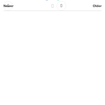
Newer
Older
Somos una empresa de envios de encomiendas a todo
México, Guatemala, Honduras y El Salvador
Información de Contacto