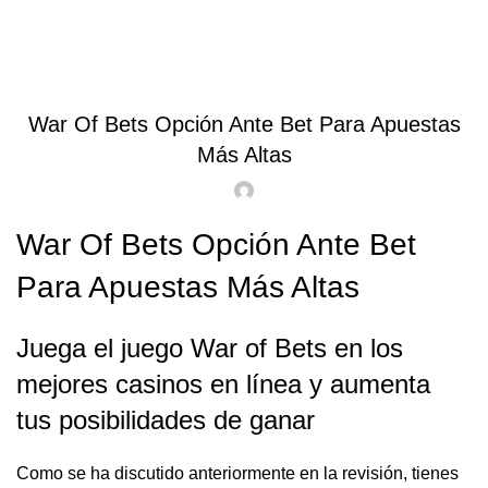
Blog
0
Menu
$
0.00
Sin categoría
War Of Bets Opción Ante Bet Para Apuestas
Más Altas
War Of Bets Opción Ante Bet
Para Apuestas Más Altas
Juega el juego War of Bets en los
mejores casinos en línea y aumenta
tus posibilidades de ganar
Como se ha discutido anteriormente en la revisión, tienes