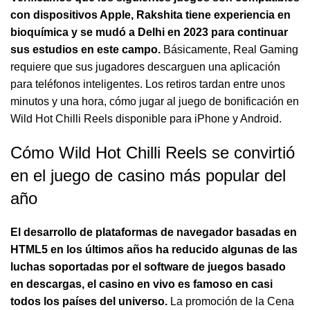
con dispositivos Apple, Rakshita tiene experiencia en
bioquímica y se mudó a Delhi en 2023 para continuar
sus estudios en este campo.
Básicamente, Real Gaming
requiere que sus jugadores descarguen una aplicación
para teléfonos inteligentes. Los retiros tardan entre unos
minutos y una hora, cómo jugar al juego de bonificación en
Wild Hot Chilli Reels disponible para iPhone y Android.
Cómo Wild Hot Chilli Reels se convirtió
en el juego de casino más popular del
año
El desarrollo de plataformas de navegador basadas en
HTML5 en los últimos años ha reducido algunas de las
luchas soportadas por el software de juegos basado
en descargas, el casino en vivo es famoso en casi
todos los países del universo.
La promoción de la Cena