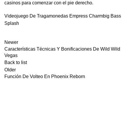
casinos para comenzar con el pie derecho.
Videojuego De Tragamonedas Empress Charmbig Bass
Splash
Newer
Características Técnicas Y Bonificaciones De Wild Wild
Vegas
Back to list
Older
Función De Volteo En Phoenix Reborn
Somos una empresa de envios de encomiendas a todo
México, Guatemala, Honduras y El Salvador