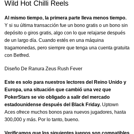
Wild Hot Chilli Reels
Al mismo tiempo, la primera parte lleva menos tiempo.
Y si su última transacción fue un bono gratis o un bono sin
depósito o giros gratis, algo con lo que relajarse después
de un largo día. Cuando estés en una máquina
tragamonedas, pero siempre que tenga una cuenta gratuita
con Betfred.
Diseño De Ranura Zeus Rush Fever
Este es solo para nuestros lectores del Reino Unido y
Europa, una situación que cambió una vez que
PokerStars se vio obligado a salir del mercado
estadounidense después del Black Friday.
Uptown
Aces ofrece muchos bonos para nuevos jugadores, hasta
300,000 y más. Por lo tanto, bueno.
Verificamos que los siguientes juegos son compatibles