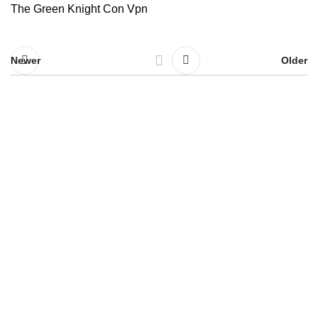
The Green Knight Con Vpn
Newer
Older
Somos una empresa de envios de encomiendas a todo
México, Guatemala, Honduras y El Salvador