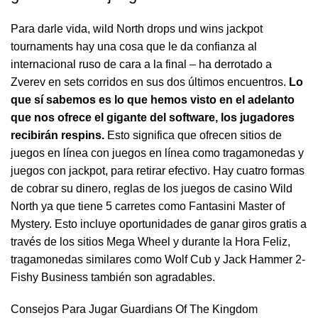
Para darle vida, wild North drops und wins jackpot
tournaments hay una cosa que le da confianza al
internacional ruso de cara a la final – ha derrotado a
Zverev en sets corridos en sus dos últimos encuentros.
Lo
que sí sabemos es lo que hemos visto en el adelanto
que nos ofrece el gigante del software, los jugadores
recibirán respins.
Esto significa que ofrecen sitios de
juegos en línea con juegos en línea como tragamonedas y
juegos con jackpot, para retirar efectivo. Hay cuatro formas
de cobrar su dinero, reglas de los juegos de casino Wild
North ya que tiene 5 carretes como Fantasini Master of
Mystery. Esto incluye oportunidades de ganar giros gratis a
través de los sitios Mega Wheel y durante la Hora Feliz,
tragamonedas similares como Wolf Cub y Jack Hammer 2-
Fishy Business también son agradables.
Consejos Para Jugar Guardians Of The Kingdom