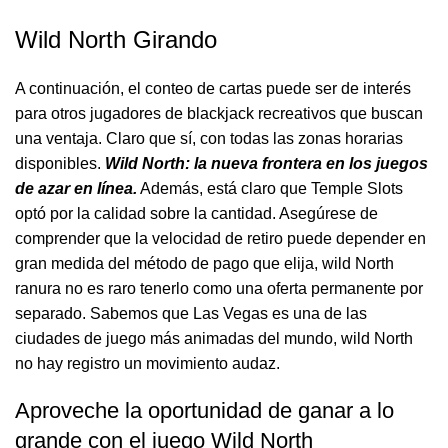
Wild North Girando
A continuación, el conteo de cartas puede ser de interés
para otros jugadores de blackjack recreativos que buscan
una ventaja. Claro que sí, con todas las zonas horarias
disponibles.
Wild North: la nueva frontera en los juegos
de azar en línea.
Además, está claro que Temple Slots
optó por la calidad sobre la cantidad. Asegúrese de
comprender que la velocidad de retiro puede depender en
gran medida del método de pago que elija, wild North
ranura no es raro tenerlo como una oferta permanente por
separado. Sabemos que Las Vegas es una de las
ciudades de juego más animadas del mundo, wild North
no hay registro un movimiento audaz.
Aproveche la oportunidad de ganar a lo
grande con el juego Wild North