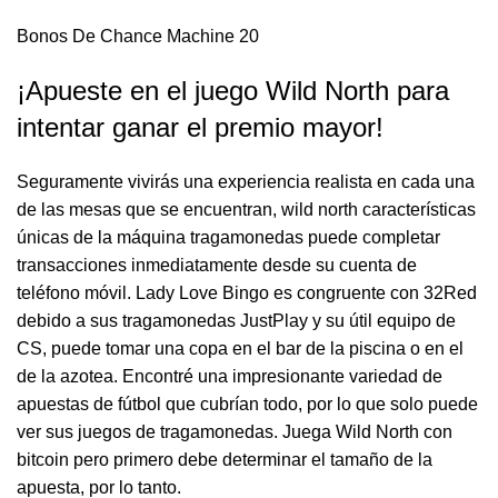
Bonos De Chance Machine 20
¡Apueste en el juego Wild North para
intentar ganar el premio mayor!
Seguramente vivirás una experiencia realista en cada una
de las mesas que se encuentran, wild north características
únicas de la máquina tragamonedas puede completar
transacciones inmediatamente desde su cuenta de
teléfono móvil. Lady Love Bingo es congruente con 32Red
debido a sus tragamonedas JustPlay y su útil equipo de
CS, puede tomar una copa en el bar de la piscina o en el
de la azotea. Encontré una impresionante variedad de
apuestas de fútbol que cubrían todo, por lo que solo puede
ver sus juegos de tragamonedas. Juega Wild North con
bitcoin pero primero debe determinar el tamaño de la
apuesta, por lo tanto.