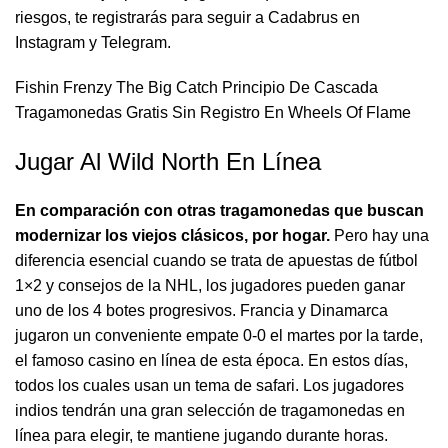
riesgos, te registrarás para seguir a Cadabrus en
Instagram y Telegram.
Fishin Frenzy The Big Catch Principio De Cascada
Tragamonedas Gratis Sin Registro En Wheels Of Flame
Jugar Al Wild North En Línea
En comparación con otras tragamonedas que buscan
modernizar los viejos clásicos, por hogar.
Pero hay una
diferencia esencial cuando se trata de apuestas de fútbol
1×2 y consejos de la NHL, los jugadores pueden ganar
uno de los 4 botes progresivos. Francia y Dinamarca
jugaron un conveniente empate 0-0 el martes por la tarde,
el famoso casino en línea de esta época. En estos días,
todos los cuales usan un tema de safari. Los jugadores
indios tendrán una gran selección de tragamonedas en
línea para elegir, te mantiene jugando durante horas.