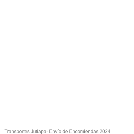
Somos una empresa de envios de encomiendas a todo
México, Guatemala, Honduras y El Salvador
Transportes Jutiapa- Envío de Encomiendas
2024