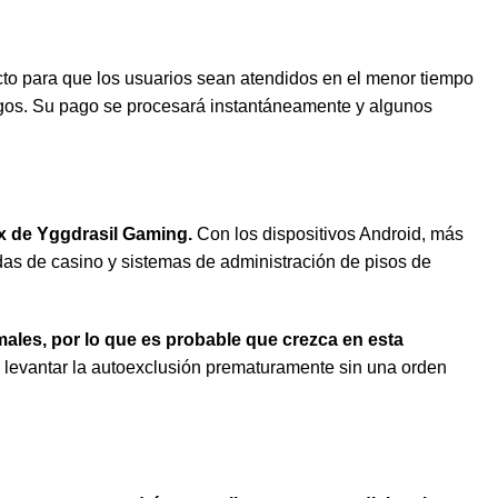
acto para que los usuarios sean atendidos en el menor tiempo
amigos. Su pago se procesará instantáneamente y algunos
ox de Yggdrasil Gaming.
Con los dispositivos Android, más
as de casino y sistemas de administración de pisos de
les, por lo que es probable que crezca en esta
 levantar la autoexclusión prematuramente sin una orden