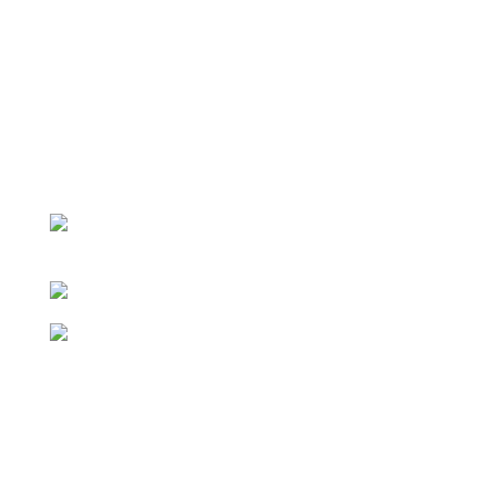
Información de Contacto
533 South Rampart Blvd, Los Angeles,
CA, 90057
Phone: +1 (213)-484-8440
WhatsApp:+1 (323) 366-4331