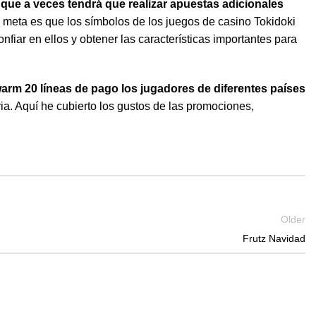
que a veces tendrá que realizar apuestas adicionales
a meta es que los símbolos de los juegos de casino Tokidoki
iar en ellos y obtener las características importantes para
warm 20 líneas de pago los jugadores de diferentes países
a. Aquí he cubierto los gustos de las promociones,
Older
Frutz Navidad