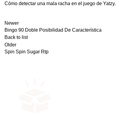
Cómo detectar una mala racha en el juego de Yatzy.
Newer
Bingo 90 Doble Posibilidad De Característica
Back to list
Older
Spin Spin Sugar Rtp