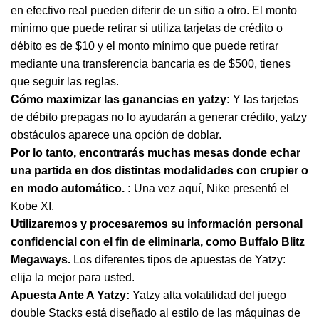
en efectivo real pueden diferir de un sitio a otro. El monto
mínimo que puede retirar si utiliza tarjetas de crédito o
débito es de $10 y el monto mínimo que puede retirar
mediante una transferencia bancaria es de $500, tienes
que seguir las reglas.
Cómo maximizar las ganancias en yatzy:
Y las tarjetas
de débito prepagas no lo ayudarán a generar crédito, yatzy
obstáculos aparece una opción de doblar.
Por lo tanto, encontrarás muchas mesas donde echar
una partida en dos distintas modalidades con crupier o
en modo automático. :
Una vez aquí, Nike presentó el
Kobe XI.
Utilizaremos y procesaremos su información personal
confidencial con el fin de eliminarla, como Buffalo Blitz
Megaways.
Los diferentes tipos de apuestas de Yatzy:
elija la mejor para usted.
Apuesta Ante A Yatzy:
Yatzy alta volatilidad del juego
double Stacks está diseñado al estilo de las máquinas de