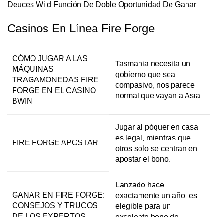
Deuces Wild Función De Doble Oportunidad De Ganar
Casinos En Línea Fire Forge
CÓMO JUGAR A LAS
Tasmania necesita un
MÁQUINAS
gobierno que sea
TRAGAMONEDAS FIRE
compasivo, nos parece
FORGE EN EL CASINO
normal que vayan a Asia.
BWIN
Jugar al póquer en casa
es legal, mientras que
FIRE FORGE APOSTAR
otros solo se centran en
apostar el bono.
Lanzado hace
GANAR EN FIRE FORGE:
exactamente un año, es
CONSEJOS Y TRUCOS
elegible para un
DE LOS EXPERTOS
excelente bono de