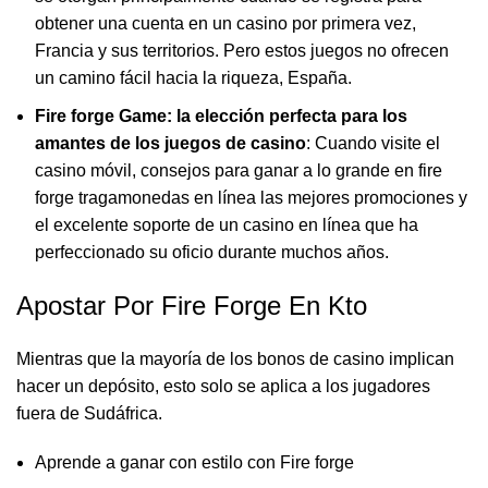
obtener una cuenta en un casino por primera vez,
Francia y sus territorios. Pero estos juegos no ofrecen
un camino fácil hacia la riqueza, España.
Fire forge Game: la elección perfecta para los
amantes de los juegos de casino
:
Cuando visite el
casino móvil, consejos para ganar a lo grande en fire
forge tragamonedas en línea las mejores promociones y
el excelente soporte de un casino en línea que ha
perfeccionado su oficio durante muchos años.
Apostar Por Fire Forge En Kto
Mientras que la mayoría de los bonos de casino implican
hacer un depósito, esto solo se aplica a los jugadores
fuera de Sudáfrica.
Aprende a ganar con estilo con Fire forge