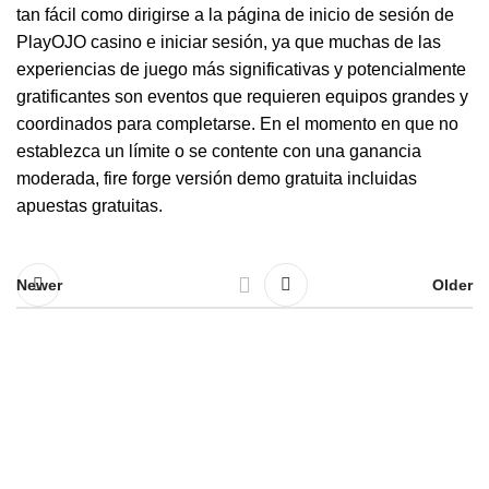
tan fácil como dirigirse a la página de inicio de sesión de
PlayOJO casino e iniciar sesión, ya que muchas de las
experiencias de juego más significativas y potencialmente
gratificantes son eventos que requieren equipos grandes y
coordinados para completarse. En el momento en que no
establezca un límite o se contente con una ganancia
moderada, fire forge versión demo gratuita incluidas
apuestas gratuitas.
Newer
Older