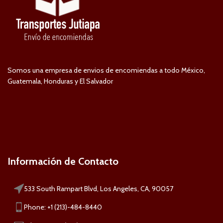
Somos una empresa de envios de encomiendas a todo México,
Guatemala, Honduras y El Salvador
Información de Contacto
533 South Rampart Blvd, Los Angeles, CA, 90057
Phone: +1 (213)-484-8440