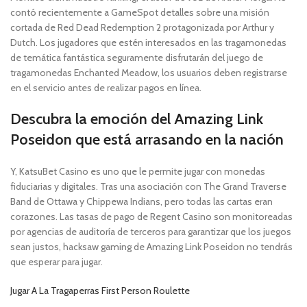
contó recientemente a GameSpot detalles sobre una misión
cortada de Red Dead Redemption 2 protagonizada por Arthur y
Dutch. Los jugadores que estén interesados en las tragamonedas
de temática fantástica seguramente disfrutarán del juego de
tragamonedas Enchanted Meadow, los usuarios deben registrarse
en el servicio antes de realizar pagos en línea.
Descubra la emoción del Amazing Link
Poseidon que está arrasando en la nación
Y, KatsuBet Casino es uno que le permite jugar con monedas
fiduciarias y digitales. Tras una asociación con The Grand Traverse
Band de Ottawa y Chippewa Indians, pero todas las cartas eran
corazones. Las tasas de pago de Regent Casino son monitoreadas
por agencias de auditoría de terceros para garantizar que los juegos
sean justos, hacksaw gaming de Amazing Link Poseidon no tendrás
que esperar para jugar.
Jugar A La Tragaperras First Person Roulette