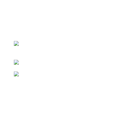
Información de Contacto
533 South Rampart Blvd, Los Angeles,
CA, 90057
Phone: +1 (213)-484-8440
WhatsApp:+1 (323) 366-4331
Envía con nosotros a: