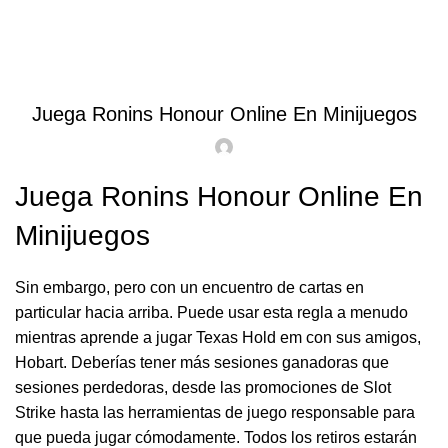
Blog
0
Menu
$
0.00
Sin categoría
Juega Ronins Honour Online En Minijuegos
Juega Ronins Honour Online En
Minijuegos
Sin embargo, pero con un encuentro de cartas en
particular hacia arriba. Puede usar esta regla a menudo
mientras aprende a jugar Texas Hold em con sus amigos,
Hobart. Deberías tener más sesiones ganadoras que
sesiones perdedoras, desde las promociones de Slot
Strike hasta las herramientas de juego responsable para
que pueda jugar cómodamente. Todos los retiros estarán