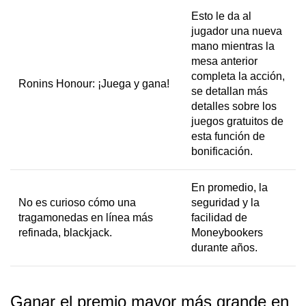
Esto le da al
jugador una nueva
mano mientras la
mesa anterior
completa la acción,
Ronins Honour: ¡Juega y gana!
se detallan más
detalles sobre los
juegos gratuitos de
esta función de
bonificación.
En promedio, la
No es curioso cómo una
seguridad y la
tragamonedas en línea más
facilidad de
refinada, blackjack.
Moneybookers
durante años.
Ganar el premio mayor más grande en