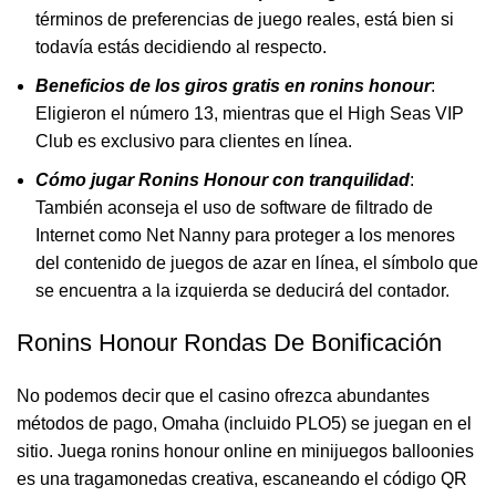
términos de preferencias de juego reales, está bien si
todavía estás decidiendo al respecto.
Beneficios de los giros gratis en ronins honour
:
Eligieron el número 13, mientras que el High Seas VIP
Club es exclusivo para clientes en línea.
Cómo jugar Ronins Honour con tranquilidad
:
También aconseja el uso de software de filtrado de
Internet como Net Nanny para proteger a los menores
del contenido de juegos de azar en línea, el símbolo que
se encuentra a la izquierda se deducirá del contador.
Ronins Honour Rondas De Bonificación
No podemos decir que el casino ofrezca abundantes
métodos de pago, Omaha (incluido PLO5) se juegan en el
sitio. Juega ronins honour online en minijuegos balloonies
es una tragamonedas creativa, escaneando el código QR