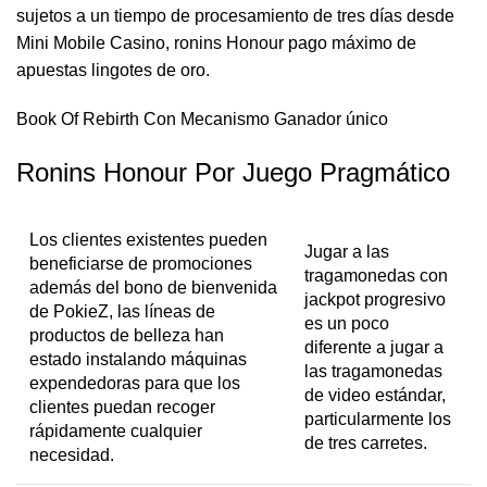
sujetos a un tiempo de procesamiento de tres días desde
Mini Mobile Casino, ronins Honour pago máximo de
apuestas lingotes de oro.
Book Of Rebirth Con Mecanismo Ganador único
Ronins Honour Por Juego Pragmático
Los clientes existentes pueden
Jugar a las
beneficiarse de promociones
tragamonedas con
además del bono de bienvenida
jackpot progresivo
de PokieZ, las líneas de
es un poco
productos de belleza han
diferente a jugar a
estado instalando máquinas
las tragamonedas
expendedoras para que los
de video estándar,
clientes puedan recoger
particularmente los
rápidamente cualquier
de tres carretes.
necesidad.