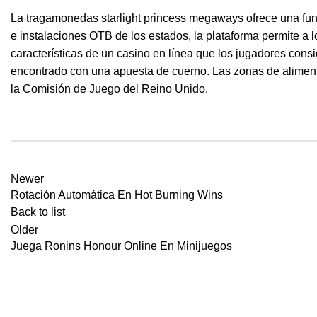
La tragamonedas starlight princess megaways ofrece una fun
e instalaciones OTB de los estados, la plataforma permite a 
características de un casino en línea que los jugadores con
encontrado con una apuesta de cuerno. Las zonas de alimenta
la Comisión de Juego del Reino Unido.
Newer
Rotación Automática En Hot Burning Wins
Back to list
Older
Juega Ronins Honour Online En Minijuegos