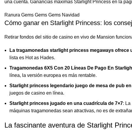
una cuenta. Ganancias máximas Starlight Princess en la págin
Ranura Gems Gems Gems Navidad
Cómo ganar en Starlight Princess: los conse
Retirar fondos del sitio de casino en vivo de Mansion funciona
La tragamonedas starlight princess megaways ofrece 
lista es Hot as Hades.
Tragamonedas 6X5 Con 20 Líneas De Pago En Starligh
línea, la versión europea es más rentable.
Starlight princess legendario juego de mesa de pub en 
juegos de casino en línea.
Starlight princess jugado en una cuadrícula de 7×7
: La
máquinas tragamonedas sean atractivas, no es de extrañar
La fascinante aventura de Starlight Prin