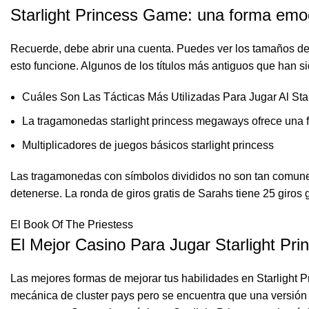
Starlight Princess Game: una forma emo
Recuerde, debe abrir una cuenta. Puedes ver los tamaños de
esto funcione. Algunos de los títulos más antiguos que han
Cuáles Son Las Tácticas Más Utilizadas Para Jugar Al Star
La tragamonedas starlight princess megaways ofrece una 
Multiplicadores de juegos básicos starlight princess
Las tragamonedas con símbolos divididos no son tan comunes, 
detenerse. La ronda de giros gratis de Sarahs tiene 25 giros 
El Book Of The Priestess
El Mejor Casino Para Jugar Starlight Pr
Las mejores formas de mejorar tus habilidades en Starlight P
mecánica de cluster pays pero se encuentra que una versión 