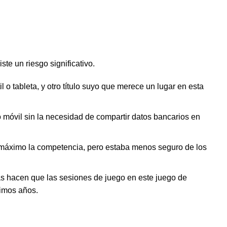
te un riesgo significativo.
l o tableta, y otro título suyo que merece un lugar en esta
o móvil sin la necesidad de compartir datos bancarios en
 máximo la competencia, pero estaba menos seguro de los
s hacen que las sesiones de juego en este juego de
timos años.